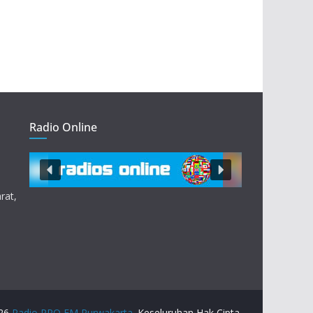
Radio Online
rat,
026
Radio PRO FM Purwakarta
. Keseluruhan Hak Cipta.