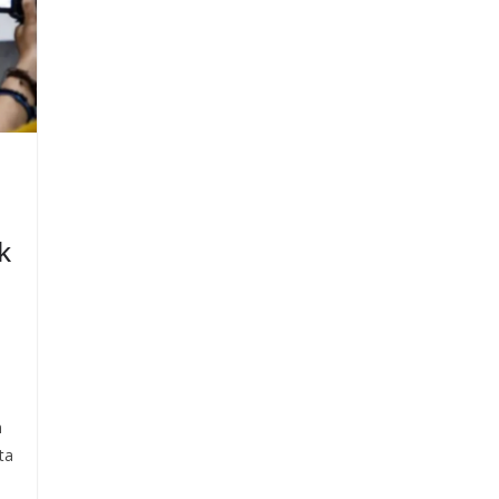
k
n
ta