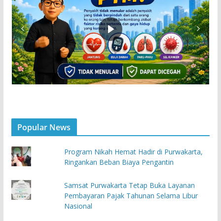
Popular News
Program Nikah Hemat Hadir di Purwakarta,
Ringankan Beban Biaya Pengantin
Samsat Purwakarta Tetap Buka Layanan
Pembayaran Pajak Tahunan Selama Libur
Nasional