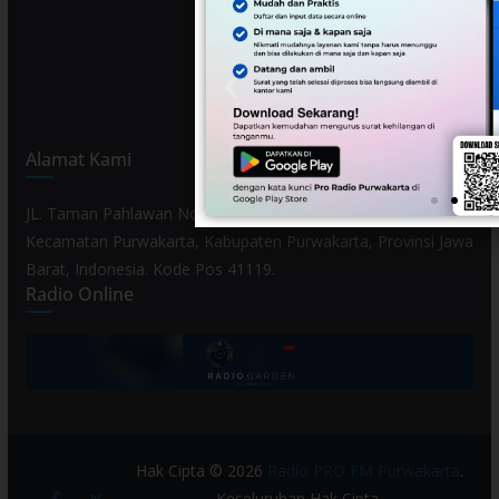
Alamat Kami
JL. Taman Pahlawan No. 80, Kelurahan Purwamekar,
Kecamatan Purwakarta, Kabupaten Purwakarta, Provinsi Jawa
Barat, Indonesia. Kode Pos 41119.
Radio Online
Hak Cipta © 2026
Radio PRO FM Purwakarta
.
Keseluruhan Hak Cipta.