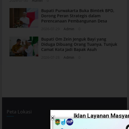
2026-07-30
Admin
0
Bupati Purwakarta Buka Bimtek BPD,
Dorong Peran Strategis dalam
Perencanaan Pembangunan Desa
2026-07-29
Admin
0
Bupati Om Zein Jenguk Bayi yang
Diduga Dibuang Orang Tuanya, Tunjuk
Camat Kota Jadi Bapak Asuh
2026-07-28
Admin
0
Peta Lokasi
Iklan Layanan Masyar