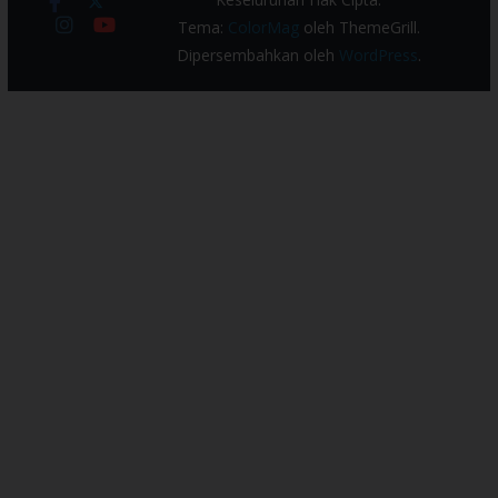
Tema:
ColorMag
oleh ThemeGrill.
Dipersembahkan oleh
WordPress
.