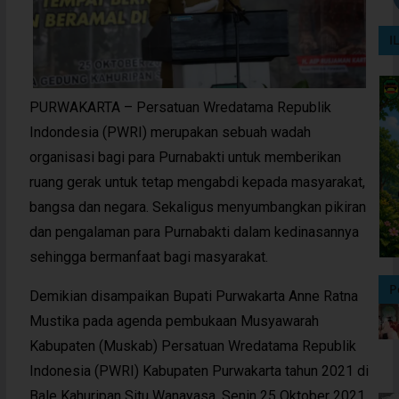
I
PURWAKARTA – Persatuan Wredatama Republik
Indondesia (PWRI) merupakan sebuah wadah
organisasi bagi para Purnabakti untuk memberikan
ruang gerak untuk tetap mengabdi kepada masyarakat,
bangsa dan negara. Sekaligus menyumbangkan pikiran
dan pengalaman para Purnabakti dalam kedinasannya
sehingga bermanfaat bagi masyarakat.
P
Demikian disampaikan Bupati Purwakarta Anne Ratna
Mustika pada agenda pembukaan Musyawarah
Kabupaten (Muskab) Persatuan Wredatama Republik
Indonesia (PWRI) Kabupaten Purwakarta tahun 2021 di
Bale Kahuripan Situ Wanayasa, Senin 25 Oktober 2021.