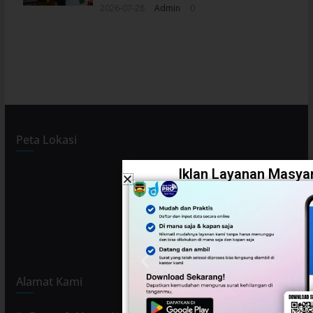
2026-07-28
Admin
0
Peta Lokasi
Iklan Layanan Masyar
Alamat Kami