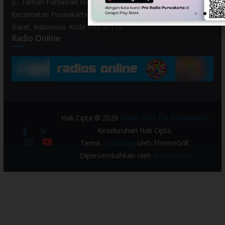
JL. Taman Pahlawan No. 80, Kelurahan Purwamekar,
Kecamatan Purwakarta, Kabupaten Purwakarta, Provinsi Jawa
Barat, Indonesia. Kode Pos 41119.
Radio Online
Hak Cipta © 2026
Radio PRO FM Purwakarta
.
Keseluruhan Hak Cipta.
Tema:
ColorMag
oleh ThemeGrill.
Dipersembahkan oleh
WordPress
.