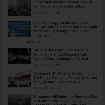
Pengecatan Kanstin Trotoar, 28 OPD
Pemkab Purwakarta dikerahkan
2026-08-06
Admin
0
Kukuhkan Anggota KIP 2026-2030,
Meutya Hafid: Deepfake dan Hoaks Jadi
Tantangan Baru bagi Keterbukaan
Informasi
2026-08-03
Admin
0
Om Zein dan Luthfi Bamala Hadiri
Syukuran Jalan Lingkungan Hasil
Aspirasi Warga Sadangsari Permai
2026-08-02
Admin
0
Peringati HUT IBI ke-75, Om Zein: Bidan
Tak Hanya Menolong Persalinan, tetapi
Menjaga Masa Depan Bangsa
2026-08-01
Admin
0
Turnamen Voli Indorama Founder’s Day
2026 Resmi Digelar, Jadi Ajang
Pencarian Bibit Atlet Purwakarta