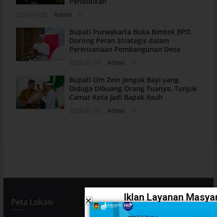
Pendidikan
2026-07-30
Admin
0
Bupati Purwakarta Buka Bimtek BPD,
Dorong Peran Strategis dalam
Perencanaan Pembangunan Desa
2026-07-29
Admin
0
Bupati Om Zein Jenguk Bayi yang
Diduga Dibuang Orang Tuanya, Tunjuk
Camat Kota Jadi Bapak Asuh
2026-07-28
Admin
0
Iklan Layanan Masyar
Peta Lokasi