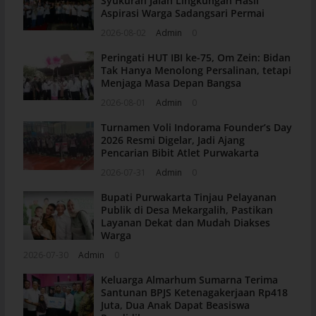
Syukuran Jalan Lingkungan Hasil
Aspirasi Warga Sadangsari Permai
2026-08-02
Admin
0
Peringati HUT IBI ke-75, Om Zein: Bidan
Tak Hanya Menolong Persalinan, tetapi
Menjaga Masa Depan Bangsa
2026-08-01
Admin
0
Turnamen Voli Indorama Founder’s Day
2026 Resmi Digelar, Jadi Ajang
Pencarian Bibit Atlet Purwakarta
2026-07-31
Admin
0
Bupati Purwakarta Tinjau Pelayanan
Publik di Desa Mekargalih, Pastikan
Layanan Dekat dan Mudah Diakses
Warga
2026-07-30
Admin
0
Keluarga Almarhum Sumarna Terima
Santunan BPJS Ketenagakerjaan Rp418
Juta, Dua Anak Dapat Beasiswa