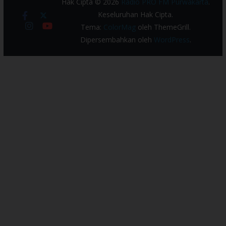
Hak Cipta © 2026
Radio PRO FM Purwakarta
.
Keseluruhan Hak Cipta.
Tema:
ColorMag
oleh ThemeGrill.
Dipersembahkan oleh
WordPress
.