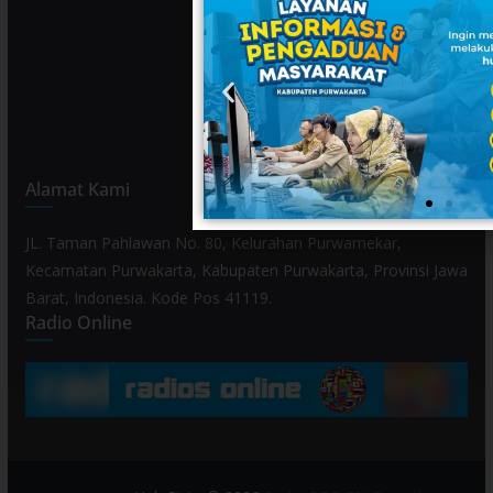
Alamat Kami
JL. Taman Pahlawan No. 80, Kelurahan Purwamekar,
Kecamatan Purwakarta, Kabupaten Purwakarta, Provinsi Jawa
Barat, Indonesia. Kode Pos 41119.
Radio Online