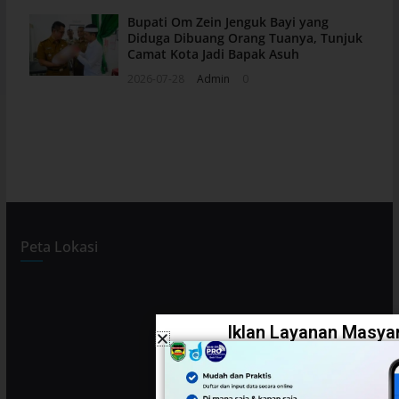
Bupati Om Zein Jenguk Bayi yang
Diduga Dibuang Orang Tuanya, Tunjuk
Camat Kota Jadi Bapak Asuh
2026-07-28
Admin
0
Peta Lokasi
Iklan Layanan Masyar