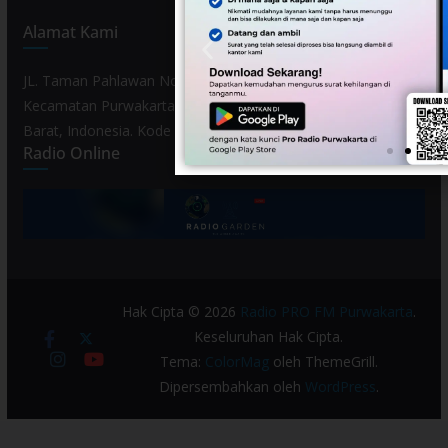
Alamat Kami
JL. Taman Pahlawan No. 80, Kelurahan Purwamekar,
Kecamatan Purwakarta, Kabupaten Purwakarta, Provinsi Jawa
Barat, Indonesia. Kode Pos 41119.
Radio Online
Hak Cipta © 2026
Radio PRO FM Purwakarta
.
Keseluruhan Hak Cipta.
Tema:
ColorMag
oleh ThemeGrill.
Dipersembahkan oleh
WordPress
.