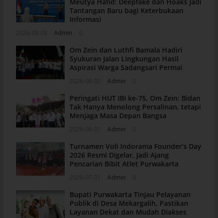
Meutya Hafid: Deepfake dan Hoaks Jadi
Tantangan Baru bagi Keterbukaan
Informasi
2026-08-03
Admin
0
Om Zein dan Luthfi Bamala Hadiri
Syukuran Jalan Lingkungan Hasil
Aspirasi Warga Sadangsari Permai
2026-08-02
Admin
0
Peringati HUT IBI ke-75, Om Zein: Bidan
Tak Hanya Menolong Persalinan, tetapi
Menjaga Masa Depan Bangsa
2026-08-01
Admin
0
Turnamen Voli Indorama Founder’s Day
2026 Resmi Digelar, Jadi Ajang
Pencarian Bibit Atlet Purwakarta
2026-07-31
Admin
0
Bupati Purwakarta Tinjau Pelayanan
Publik di Desa Mekargalih, Pastikan
Layanan Dekat dan Mudah Diakses