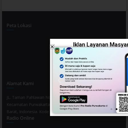
Peta Lokasi
Iklan Layanan Masyar
Alamat Kami
JL. Taman Pahlawan No. 80, Kelurahan Purwamekar,
Kecamatan Purwakarta, Kabupaten Purwakarta, Provinsi Jawa
Barat, Indonesia. Kode Pos 41119.
Radio Online