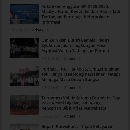
Kukuhkan Anggota KIP 2026-2030,
Meutya Hafid: Deepfake dan Hoaks Jadi
Tantangan Baru bagi Keterbukaan
Informasi
2026-08-03
Admin
0
Om Zein dan Luthfi Bamala Hadiri
Syukuran Jalan Lingkungan Hasil
Aspirasi Warga Sadangsari Permai
2026-08-02
Admin
0
Peringati HUT IBI ke-75, Om Zein: Bidan
Tak Hanya Menolong Persalinan, tetapi
Menjaga Masa Depan Bangsa
2026-08-01
Admin
0
Turnamen Voli Indorama Founder’s Day
2026 Resmi Digelar, Jadi Ajang
Pencarian Bibit Atlet Purwakarta
2026-07-31
Admin
0
Bupati Purwakarta Tinjau Pelayanan