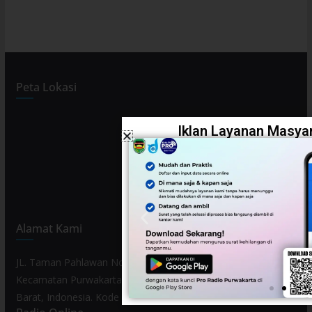
Peta Lokasi
Iklan Layanan Masyar
Alamat Kami
JL. Taman Pahlawan No. 80, Kelurahan Purwamekar,
Kecamatan Purwakarta, Kabupaten Purwakarta, Provinsi Jawa
Barat, Indonesia. Kode Pos 41119.