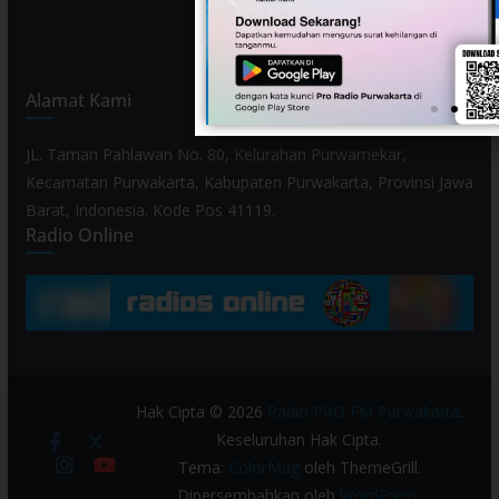
Alamat Kami
JL. Taman Pahlawan No. 80, Kelurahan Purwamekar,
Kecamatan Purwakarta, Kabupaten Purwakarta, Provinsi Jawa
Barat, Indonesia. Kode Pos 41119.
Radio Online
Hak Cipta © 2026
Radio PRO FM Purwakarta
.
Keseluruhan Hak Cipta.
Tema:
ColorMag
oleh ThemeGrill.
Dipersembahkan oleh
WordPress
.