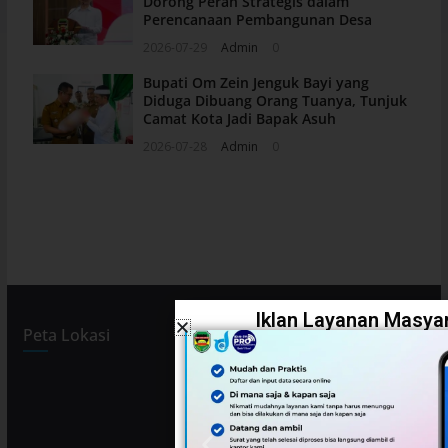
Dorong Peran Strategis dalam
Perencanaan Pembangunan Desa
2026-07-29
Admin
0
Bupati Om Zein Jenguk Bayi yang
Diduga Dibuang Orang Tuanya, Tunjuk
Camat Kota Jadi Bapak Asuh
2026-07-28
Admin
0
Iklan Layanan Masyar
Peta Lokasi