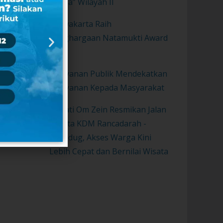
Sunda” Wilayah II
Purwakarta Raih
Penghargaan Natamukti Award
2021
Pelayanan Publik Mendekatkan
Pelayanan Kepada Masyarakat
Bupati Om Zein Resmikan Jalan
Wisata KDM Rancadarah -
Gurudug, Akses Warga Kini
Lebih Cepat dan Bernilai Wisata