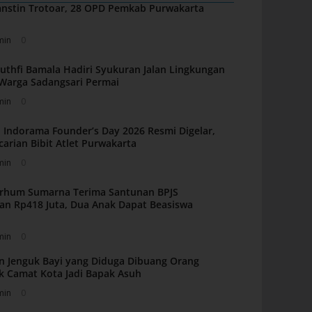
nstin Trotoar, 28 OPD Pemkab Purwakarta
min
0
uthfi Bamala Hadiri Syukuran Jalan Lingkungan
i Warga Sadangsari Permai
min
0
 Indorama Founder’s Day 2026 Resmi Digelar,
carian Bibit Atlet Purwakarta
min
0
arhum Sumarna Terima Santunan BPJS
an Rp418 Juta, Dua Anak Dapat Beasiswa
min
0
n Jenguk Bayi yang Diduga Dibuang Orang
k Camat Kota Jadi Bapak Asuh
min
0