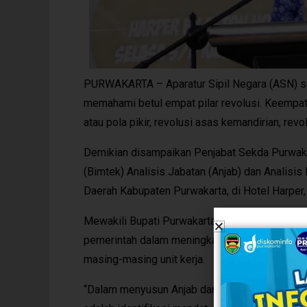
PURWAKARTA – Aparatur Sipil Negara (ASN) s
memahami betul empat pilar revolusi. Keempat 
atau pola pikir, revolusi asas kemandirian, revo
Demikian disampaikan Penjabat Sekda Purwaka
(Bimtek) Analisis Jabatan (Anjab) dan Analisis
Daerah Kabupaten Purwakarta, di Hotel Harper,
Mewakili Bupati Purwakarta, Norman juga meng
pemerintah dalam meningkatkan kemampuan (AS
masing-masing unit kerja.
“Dalam menyusun Anjab dan ABK, terdapat sera