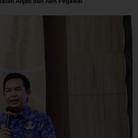
katan Anjab dan ABK Pegawai