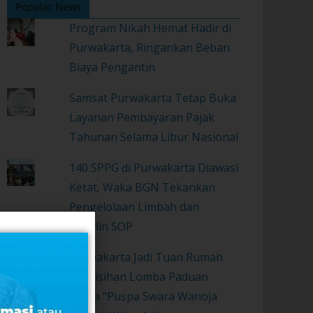
Popular News
Program Nikah Hemat Hadir di
Purwakarta, Ringankan Beban
Biaya Pengantin
Samsat Purwakarta Tetap Buka
Layanan Pembayaran Pajak
Tahunan Selama Libur Nasional
140 SPPG di Purwakarta Diawasi
Ketat, Waka BGN Tekankan
Pengelolaan Limbah dan
Disiplin SOP
Purwakarta Jadi Tuan Rumah
Penyisihan Lomba Paduan
Suara “Puspa Swara Wanoja