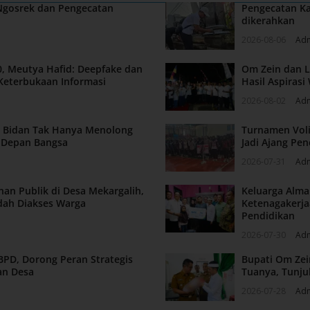
 Ngosrek dan Pengecatan
Pengecatan Ka
dikerahkan
2026-08-06
Ad
, Meutya Hafid: Deepfake dan
Om Zein dan L
Keterbukaan Informasi
Hasil Aspiras
2026-08-02
Ad
n: Bidan Tak Hanya Menolong
Turnamen Voli
a Depan Bangsa
Jadi Ajang Pen
2026-07-31
Ad
nan Publik di Desa Mekargalih,
Keluarga Alm
dah Diakses Warga
Ketenagakerja
Pendidikan
2026-07-30
Ad
BPD, Dorong Peran Strategis
Bupati Om Zei
an Desa
Tuanya, Tunju
2026-07-28
Ad