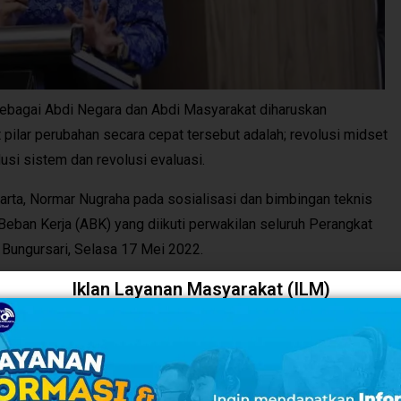
ebagai Abdi Negara dan Abdi Masyarakat diharuskan
pilar perubahan secara cepat tersebut adalah; revolusi midset
lusi sistem dan revolusi evaluasi.
rta, Normar Nugraha pada sosialisasi dan bimbingan teknis
 Beban Kerja (ABK) yang diikuti perwakilan seluruh Perangkat
 Bungursari, Selasa 17 Mei 2022.
Iklan Layanan Masyarakat (ILM)
atakan, Bimtek Anjab dan ABK ini adalah sebagai upaya
N) untuk melaksanakan program analisis jabatan pada
ngkaian proses yang harus dilewati satu-persatu. Pertama