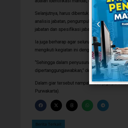
adalah identifikasi mandat, desain organisasi, 
Selanjutnya, harus dibentuk juga tim pelaksa
analisis jabatan, pengumpulan data jabatan, peng
jabatan dan spesifikasi jabatan, validasi kebut
Ia juga berharap agar seluruh peserta Bimtek 
mengikuti kegiatan ini dengan baik.
“Sehingga dalam penyusunan Anjab dan ABK da
dipertanggungjawabkan,” demikian Norman Nug
Dalam giar tersebut nampak hadir juga para A
Purwakarta).
Berita Terkait