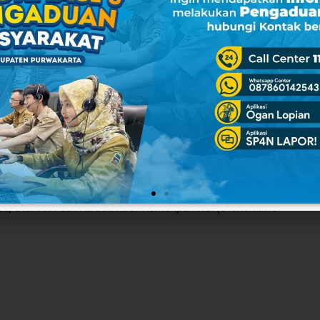
struktur organisasi, dan proses bisnis,” kata Norman.
na penyusun Anjab dan ABK yang kemudian akan melakukan
olahan data jabatan, verifikasi jabatan yang terdiri dari uraian
uhan, serta penyusunan peta jabatan.
dari masing-masing Perangkat Daerah agar benar-benar
pat tersusun sesuai pedoman yang ditetapkan dan dapat
raha.
sda, Staf Ahli dan narasumber Kemenpan RB. (Diskominfo