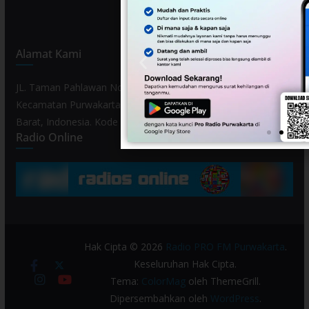
Alamat Kami
JL. Taman Pahlawan No. 80, Kelurahan Purwamekar,
Kecamatan Purwakarta, Kabupaten Purwakarta, Provinsi Jawa
Barat, Indonesia. Kode Pos 41119.
Radio Online
Hak Cipta © 2026
Radio PRO FM Purwakarta
.
Keseluruhan Hak Cipta.
Tema:
ColorMag
oleh ThemeGrill.
Dipersembahkan oleh
WordPress
.