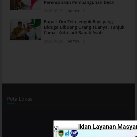
Perencanaan Pembangunan Desa
2026-07-29
Admin
0
Bupati Om Zein Jenguk Bayi yang
Diduga Dibuang Orang Tuanya, Tunjuk
Camat Kota Jadi Bapak Asuh
2026-07-28
Admin
0
Peta Lokasi
Iklan Layanan Masyar