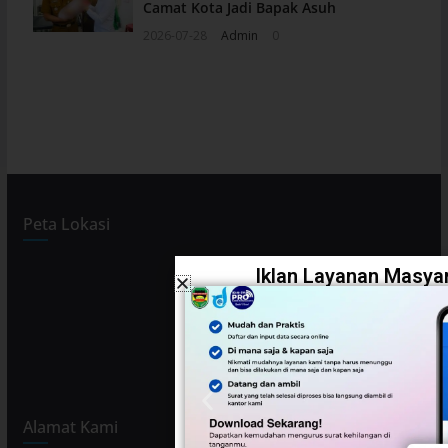
Camat Kota Jadi Bapak Asuh
2026-07-28
Admin
0
Peta Lokasi
Iklan Layanan Masyar
Alamat Kami