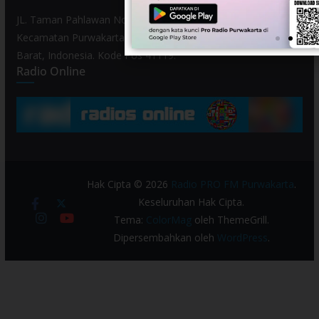
JL. Taman Pahlawan No. 80, Kelurahan Purwamekar,
Kecamatan Purwakarta, Kabupaten Purwakarta, Provinsi Jawa
Barat, Indonesia. Kode Pos 41119.
Radio Online
Hak Cipta © 2026
Radio PRO FM Purwakarta
.
Keseluruhan Hak Cipta.
Tema:
ColorMag
oleh ThemeGrill.
Dipersembahkan oleh
WordPress
.