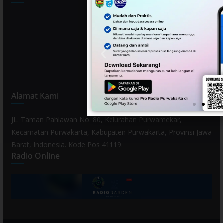
Alamat Kami
JL. Taman Pahlawan No. 80, Kelurahan Purwamekar,
Kecamatan Purwakarta, Kabupaten Purwakarta, Provinsi Jawa
Barat, Indonesia. Kode Pos 41119.
Radio Online