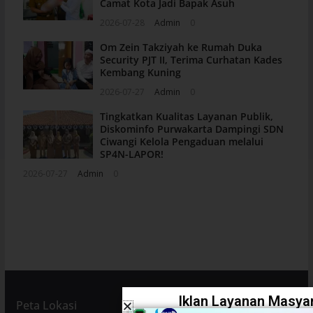
Camat Kota Jadi Bapak Asuh
2026-07-28
Admin
0
Om Zein Takziyah ke Rumah Duka
Security PJT II, Terima Curhatan Kades
Kembang Kuning
2026-07-27
Admin
0
Tingkatkan Kualitas Layanan Publik,
Diskominfo Purwakarta Dampingi SDN
Ciwangi Kelola Pengaduan melalui
SP4N-LAPOR!
2026-07-27
Admin
0
Iklan Layanan Masyar
Peta Lokasi