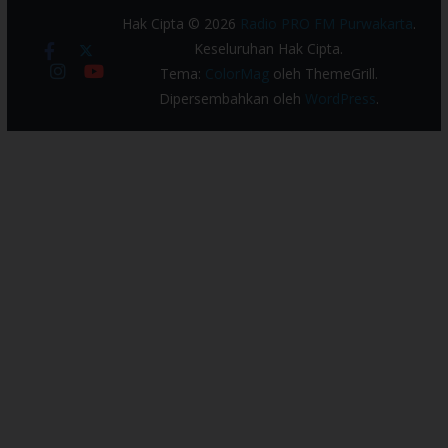
Hak Cipta © 2026
Radio PRO FM Purwakarta
.
Keseluruhan Hak Cipta.
Tema:
ColorMag
oleh ThemeGrill.
Dipersembahkan oleh
WordPress
.