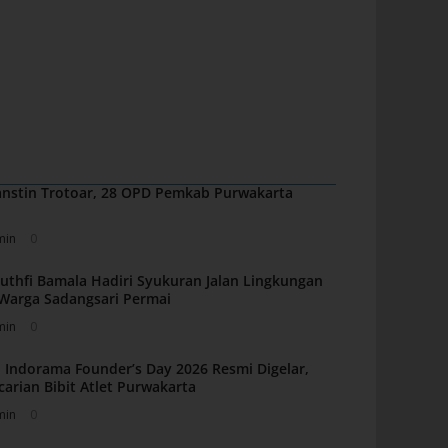
nstin Trotoar, 28 OPD Pemkab Purwakarta
min
0
uthfi Bamala Hadiri Syukuran Jalan Lingkungan
i Warga Sadangsari Permai
min
0
 Indorama Founder’s Day 2026 Resmi Digelar,
carian Bibit Atlet Purwakarta
min
0