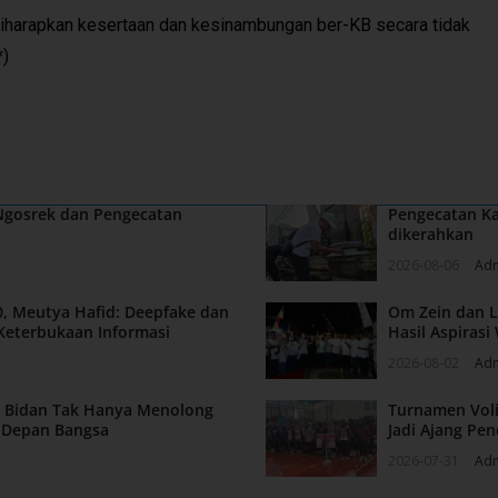
diharapkan kesertaan dan kesinambungan ber-KB secara tidak
*)
 Ngosrek dan Pengecatan
Pengecatan Ka
dikerahkan
2026-08-06
Ad
, Meutya Hafid: Deepfake dan
Om Zein dan L
Keterbukaan Informasi
Hasil Aspiras
2026-08-02
Ad
n: Bidan Tak Hanya Menolong
Turnamen Voli
a Depan Bangsa
Jadi Ajang Pen
2026-07-31
Ad