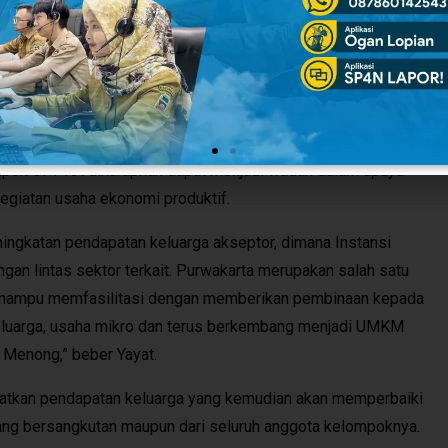
ang ada di galeri menong,” kata Ambu Anne.
ta, Yayat Hidayat mengatakan, melalui program pemberdayaan
rbagai pendekatan untuk memberdayakan ekonomi keluarga
tuk bisa mengelola keuangan dengan baik.
mpok UPPKA diharapkan dapat menjadi wadah dalam upaya
egiatan usaha ekonomi produktif.
gkatan pendapatan keluarga akseptor, dimana Instansi
an lintas sektor terkait. Purwakarta merupakan salah satu
h mampu memfasilitasi dengan memberikan pembinaan kepada
eluarga, usaha mikro dan terus berkembang menjadi UMKM
i Menong,” beber Yayat.
katkan pendapatan keluarga yang kemudian akan memperbaiki
yang bersangkutan maupun dari seluruh anggota kelompoknya.