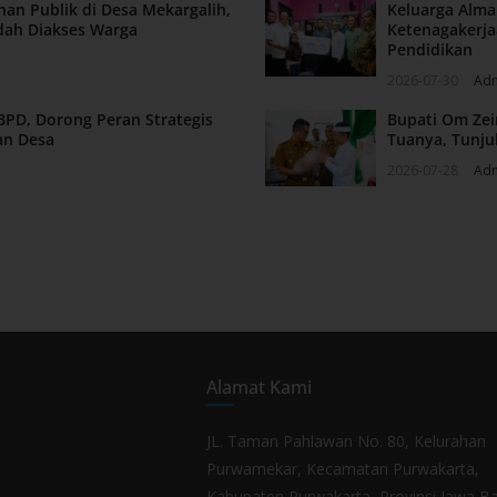
nan Publik di Desa Mekargalih,
Keluarga Alm
dah Diakses Warga
Ketenagakerja
Pendidikan
2026-07-30
Ad
BPD, Dorong Peran Strategis
Bupati Om Zei
an Desa
Tuanya, Tunju
2026-07-28
Ad
Alamat Kami
JL. Taman Pahlawan No. 80, Kelurahan
Purwamekar, Kecamatan Purwakarta,
Kabupaten Purwakarta, Provinsi Jawa Ba