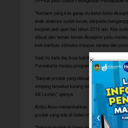
UPPKA yaitu Usaha Peningkatan Pendapatan K
“Kemarin yang kita garap itu betul-betul Aksep
anak-anaknya sudah besar, daripada menganggu
berjalan jauh-jauh hari tahun 2016 lalu. Kita 
dibuat dari teman-teman Akseptor yaitu melalui
baik bantuan stimulus maupun sarana dan pras
Saat ini, kata dia, bisa buktikan program ters
Purwakarta melalui program ini mendapatkan k
“Banyak produk yang dibuat oleh teman-teman 
simping tersebut kurang lebih 80 pengrajin, da
KB Lestari,” ujarnya.
Ambu Anne menambahkan, dalam rangka peringa
produk yang ada di Galeri menong itu berikan h
“Seluruh produk di Galeri menong dan bisa me