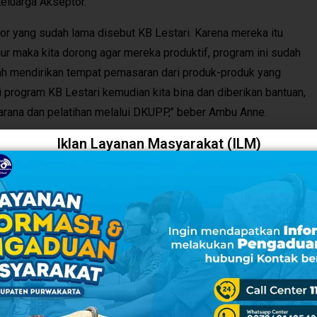
eluarga Akseptor.
tor yang sudah lama disebut KB Lestari. Karena mereka itu
r maka kita dorong agar mereka produktif, program ini sudah
sudah mendirikan tempat pemasaran dari produk-produk yang
 program KB Lestari kemudian kita bina dan diberikan bantuan,
arana dan pelatihan melalui DKUPP,” beber Ambu Anne.
Iklan Layanan Masyarakat (ILM)
ebut berhasil dan mudah-mudahan banyak sekali keluarga di
esejahteraannya.
KB Lestari tersebut seperti simping khas Purwakarta, pembuat
ri 80 pengrajin tersebut salah satunya ada dari program UPPKA
tan Hari Keluarga Nasional (Harganas) yang ke 28 produk-
arga khusus yaitu diskon 5 persen.
nikmati makanan khas Purwakarta sampai dengan 29 Juli 2021.