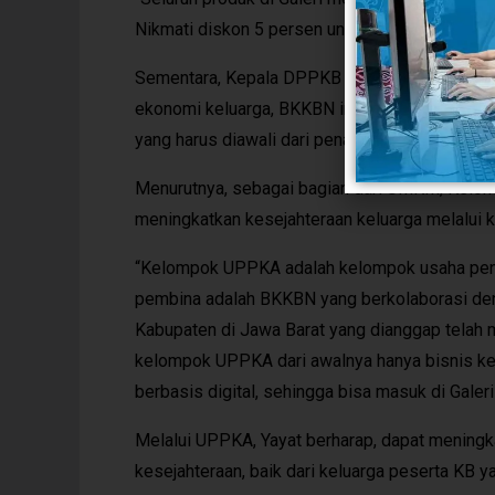
Nikmati diskon 5 persen untuk produk-produk y
Sementara, Kepala DPPKB Kabupaten Purwakar
ekonomi keluarga, BKKBN ingin mendorong be
yang harus diawali dari penataan pola pikir un
Menurutnya, sebagai bagian dari UMKM, Kelo
meningkatkan kesejahteraan keluarga melalui k
“Kelompok UPPKA adalah kelompok usaha penin
pembina adalah BKKBN yang berkolaborasi deng
Kabupaten di Jawa Barat yang dianggap tela
kelompok UPPKA dari awalnya hanya bisnis k
berbasis digital, sehingga bisa masuk di Galer
Melalui UPPKA, Yayat berharap, dapat mening
kesejahteraan, baik dari keluarga peserta KB 