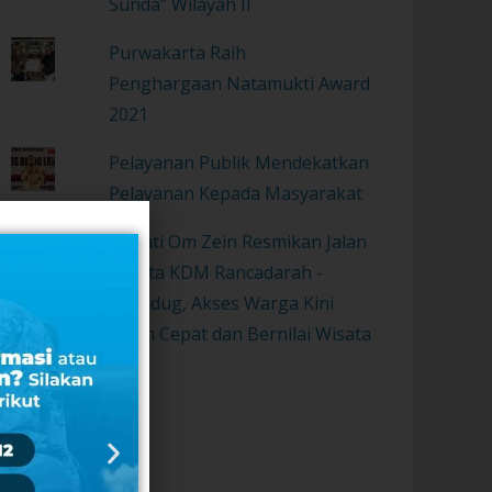
Sunda” Wilayah II
Purwakarta Raih
Penghargaan Natamukti Award
2021
Pelayanan Publik Mendekatkan
Pelayanan Kepada Masyarakat
Bupati Om Zein Resmikan Jalan
Wisata KDM Rancadarah -
Gurudug, Akses Warga Kini
Lebih Cepat dan Bernilai Wisata