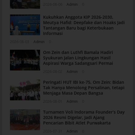
2026-08-06
Admin
0
Kukuhkan Anggota KIP 2026-2030,
Meutya Hafid: Deepfake dan Hoaks Jadi
Tantangan Baru bagi Keterbukaan
Informasi
2026-08-03
Admin
0
Om Zein dan Luthfi Bamala Hadiri
Syukuran Jalan Lingkungan Hasil
Aspirasi Warga Sadangsari Permai
2026-08-02
Admin
0
Peringati HUT IBI ke-75, Om Zein: Bidan
Tak Hanya Menolong Persalinan, tetapi
Menjaga Masa Depan Bangsa
2026-08-01
Admin
0
Turnamen Voli Indorama Founder’s Day
2026 Resmi Digelar, Jadi Ajang
Pencarian Bibit Atlet Purwakarta
2026-07-31
Admin
0