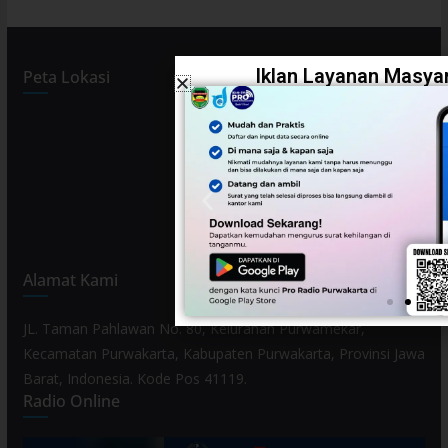
Iklan Layanan Masyar
Peta Lokasi
Alamat Kami
JL. Taman Pahlawan No. 80, Kelurahan Purwamekar,
Kecamatan Purwakarta, Kabupaten Purwakarta, Provinsi Jawa
Barat, Indonesia. Kode Pos 41119.
Radio Online