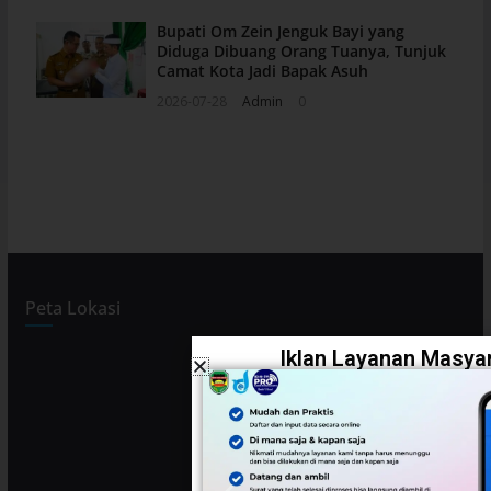
Bupati Om Zein Jenguk Bayi yang
Diduga Dibuang Orang Tuanya, Tunjuk
Camat Kota Jadi Bapak Asuh
2026-07-28
Admin
0
Peta Lokasi
Iklan Layanan Masyar