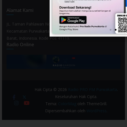
Alamat Kami
JL. Taman Pahlawan No. 80, Kelurahan Purwamekar,
Kecamatan Purwakarta, Kabupaten Purwakarta, Provinsi Jawa
Barat, Indonesia. Kode Pos 41119.
Radio Online
Hak Cipta © 2026
Radio PRO FM Purwakarta
.
Keseluruhan Hak Cipta.
Tema:
ColorMag
oleh ThemeGrill.
Dipersembahkan oleh
WordPress
.