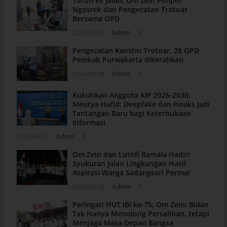
Turun ke Jalan, Om Zein Pimpin
Ngosrek dan Pengecatan Trotoar
Bersama OPD
2026-08-06
Admin
0
Pengecatan Kanstin Trotoar, 28 OPD
Pemkab Purwakarta dikerahkan
2026-08-06
Admin
0
Kukuhkan Anggota KIP 2026-2030,
Meutya Hafid: Deepfake dan Hoaks Jadi
Tantangan Baru bagi Keterbukaan
Informasi
2026-08-03
Admin
0
Om Zein dan Luthfi Bamala Hadiri
Syukuran Jalan Lingkungan Hasil
Aspirasi Warga Sadangsari Permai
2026-08-02
Admin
0
Peringati HUT IBI ke-75, Om Zein: Bidan
Tak Hanya Menolong Persalinan, tetapi
Menjaga Masa Depan Bangsa