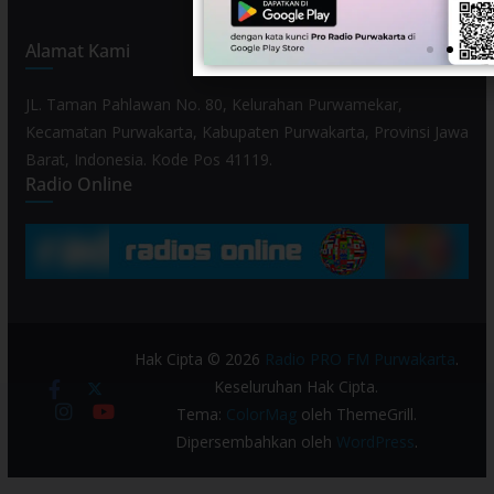
Alamat Kami
JL. Taman Pahlawan No. 80, Kelurahan Purwamekar,
Kecamatan Purwakarta, Kabupaten Purwakarta, Provinsi Jawa
Barat, Indonesia. Kode Pos 41119.
Radio Online
Hak Cipta © 2026
Radio PRO FM Purwakarta
.
Keseluruhan Hak Cipta.
Tema:
ColorMag
oleh ThemeGrill.
Dipersembahkan oleh
WordPress
.