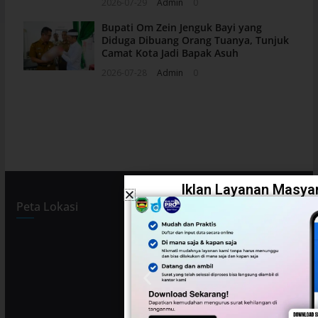
2026-07-29
Admin
0
Bupati Om Zein Jenguk Bayi yang
Diduga Dibuang Orang Tuanya, Tunjuk
Camat Kota Jadi Bapak Asuh
2026-07-28
Admin
0
Iklan Layanan Masyar
Peta Lokasi