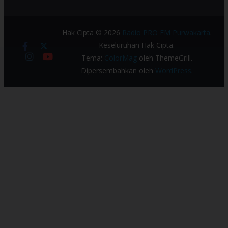
Hak Cipta © 2026
Radio PRO FM Purwakarta
.
Keseluruhan Hak Cipta.
Tema:
ColorMag
oleh ThemeGrill.
Dipersembahkan oleh
WordPress
.