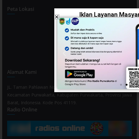
Peta Lokasi
Iklan Layanan Masyar
Alamat Kami
JL. Taman Pahlawan No. 80, Kelurahan Purwamekar,
Kecamatan Purwakarta, Kabupaten Purwakarta, Provinsi Jawa
Barat, Indonesia. Kode Pos 41119.
Radio Online