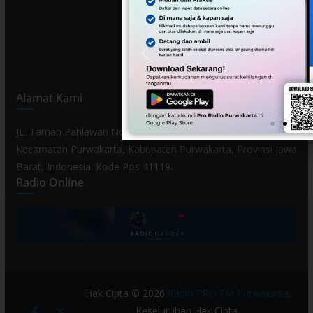
Alamat Kami
JL. Taman Pahlawan No. 80, Kelurahan Purwamekar,
Kecamatan Purwakarta, Kabupaten Purwakarta, Provinsi Jawa
Barat, Indonesia. Kode Pos 41119.
Radio Online
Hak Cipta © 2026
Radio PRO FM Purwakarta
.
Keseluruhan Hak Cipta.