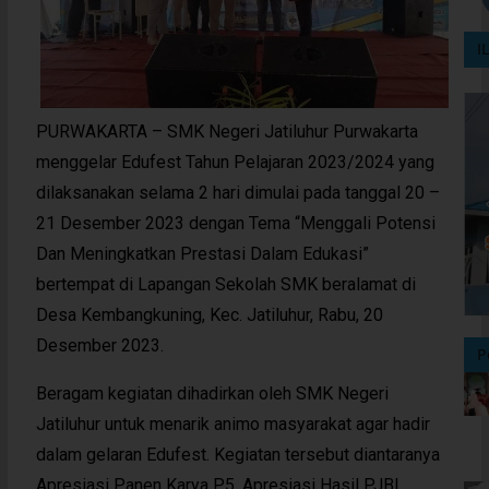
I
PURWAKARTA – SMK Negeri Jatiluhur Purwakarta
menggelar Edufest Tahun Pelajaran 2023/2024 yang
dilaksanakan selama 2 hari dimulai pada tanggal 20 –
21 Desember 2023 dengan Tema “Menggali Potensi
Dan Meningkatkan Prestasi Dalam Edukasi”
bertempat di Lapangan Sekolah SMK beralamat di
Desa Kembangkuning, Kec. Jatiluhur, Rabu, 20
Desember 2023.
P
Beragam kegiatan dihadirkan oleh SMK Negeri
Jatiluhur untuk menarik animo masyarakat agar hadir
dalam gelaran Edufest. Kegiatan tersebut diantaranya
Apresiasi Panen Karya P5, Apresiasi Hasil PJBL