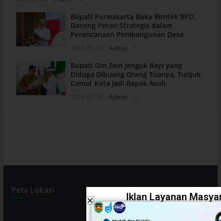
Bupati Purwakarta Buka Bimtek BPD,
Dorong Peran Strategis dalam
Perencanaan Pembangunan Desa
2026-07-29
Admin
0
Bupati Om Zein Jenguk Bayi yang
Diduga Dibuang Orang Tuanya, Tunjuk
Camat Kota Jadi Bapak Asuh
2026-07-28
Admin
0
Peta Lokasi
Iklan Layanan Masyar