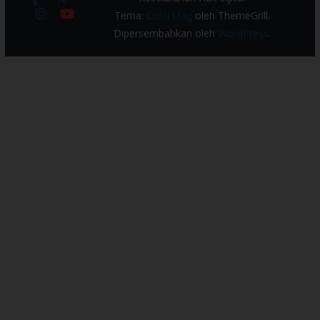
Tema:
ColorMag
oleh ThemeGrill.
Dipersembahkan oleh
WordPress
.