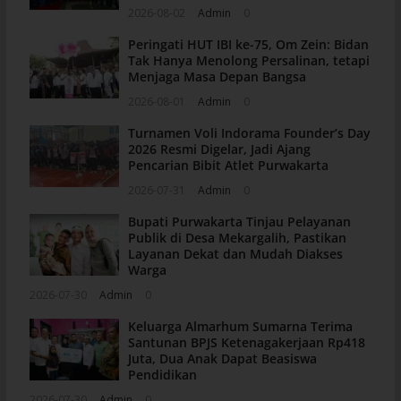
2026-08-02
Admin
0
Peringati HUT IBI ke-75, Om Zein: Bidan
Tak Hanya Menolong Persalinan, tetapi
Menjaga Masa Depan Bangsa
2026-08-01
Admin
0
Turnamen Voli Indorama Founder’s Day
2026 Resmi Digelar, Jadi Ajang
Pencarian Bibit Atlet Purwakarta
2026-07-31
Admin
0
Bupati Purwakarta Tinjau Pelayanan
Publik di Desa Mekargalih, Pastikan
Layanan Dekat dan Mudah Diakses
Warga
2026-07-30
Admin
0
Keluarga Almarhum Sumarna Terima
Santunan BPJS Ketenagakerjaan Rp418
Juta, Dua Anak Dapat Beasiswa
Pendidikan
2026-07-30
Admin
0