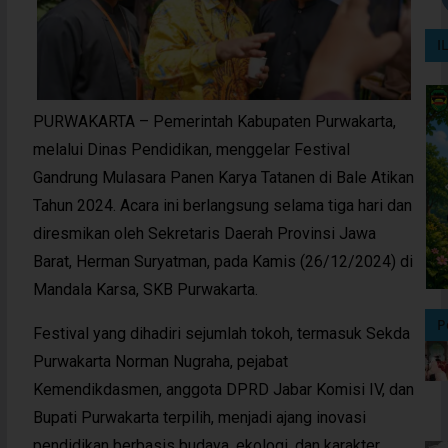
I
PURWAKARTA – Pemerintah Kabupaten Purwakarta,
melalui Dinas Pendidikan, menggelar Festival
Gandrung Mulasara Panen Karya Tatanen di Bale Atikan
Tahun 2024. Acara ini berlangsung selama tiga hari dan
diresmikan oleh Sekretaris Daerah Provinsi Jawa
Barat, Herman Suryatman, pada Kamis (26/12/2024) di
Mandala Karsa, SKB Purwakarta.
P
Festival yang dihadiri sejumlah tokoh, termasuk Sekda
Purwakarta Norman Nugraha, pejabat
Kemendikdasmen, anggota DPRD Jabar Komisi IV, dan
Bupati Purwakarta terpilih, menjadi ajang inovasi
pendidikan berbasis budaya, ekologi, dan karakter.