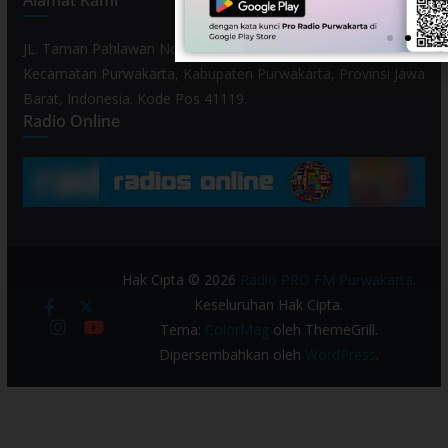
Alamat Kami
JL. Taman Pahlawan No. 80, Kelurahan Purwamekar,
Kecamatan Purwakarta, Kabupaten Purwakarta, Provinsi Jawa
Barat, Indonesia. Kode Pos 41119.
Radio Online
Hak Cipta © 2026
Radio PRO FM Purwakarta
.
Keseluruhan Hak Cipta.
Tema:
ColorMag
oleh ThemeGrill.
Dipersembahkan oleh
WordPress
.