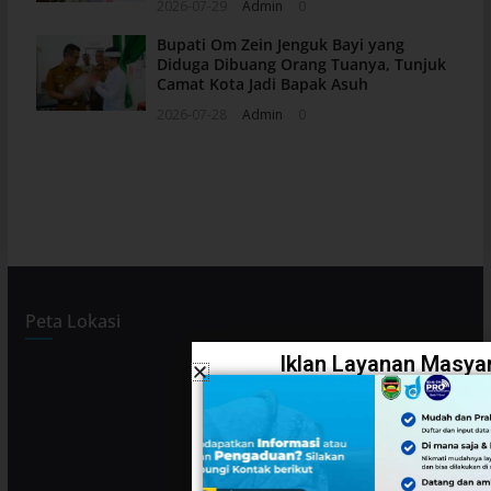
2026-07-29
Admin
0
Bupati Om Zein Jenguk Bayi yang
Diduga Dibuang Orang Tuanya, Tunjuk
Camat Kota Jadi Bapak Asuh
2026-07-28
Admin
0
Peta Lokasi
Iklan Layanan Masyar