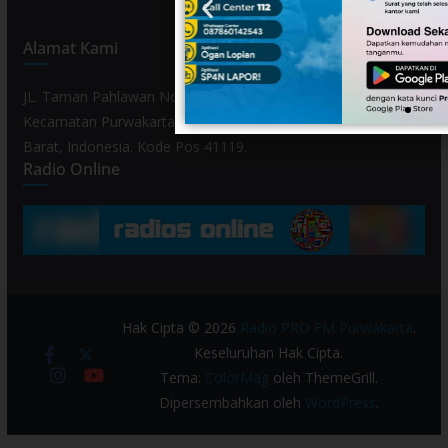
Alamat Kami
JL. Taman Pahlawan No. 80, Kelurahan Purwamekar,
Kecamatan Purwakarta, Kabupaten Purwakarta, Provinsi Jawa
Barat, Indonesia. Kode Pos 41119.
Radio Online
Hak Cipta © 2026
Radio PRO FM Purwakarta
.
Keseluruhan Hak Cipta.
Tema:
ColorMag
oleh ThemeGrill.
Dipersembahkan oleh
WordPress
.