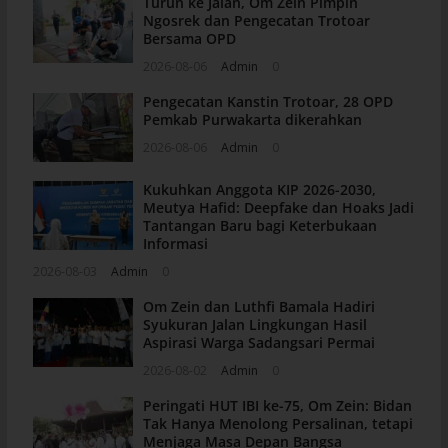
Turun ke Jalan, Om Zein Pimpin
Ngosrek dan Pengecatan Trotoar
Bersama OPD
2026-08-06
Admin
0
Pengecatan Kanstin Trotoar, 28 OPD
Pemkab Purwakarta dikerahkan
2026-08-06
Admin
0
Kukuhkan Anggota KIP 2026-2030,
Meutya Hafid: Deepfake dan Hoaks Jadi
Tantangan Baru bagi Keterbukaan
Informasi
2026-08-03
Admin
0
Om Zein dan Luthfi Bamala Hadiri
Syukuran Jalan Lingkungan Hasil
Aspirasi Warga Sadangsari Permai
2026-08-02
Admin
0
Peringati HUT IBI ke-75, Om Zein: Bidan
Tak Hanya Menolong Persalinan, tetapi
Menjaga Masa Depan Bangsa