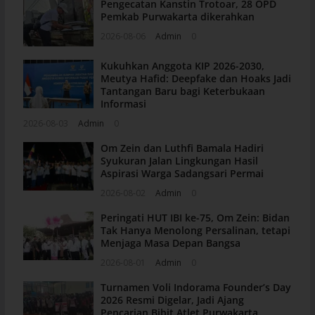
Pengecatan Kanstin Trotoar, 28 OPD
Pemkab Purwakarta dikerahkan
2026-08-06
Admin
0
Kukuhkan Anggota KIP 2026-2030,
Meutya Hafid: Deepfake dan Hoaks Jadi
Tantangan Baru bagi Keterbukaan
Informasi
2026-08-03
Admin
0
Om Zein dan Luthfi Bamala Hadiri
Syukuran Jalan Lingkungan Hasil
Aspirasi Warga Sadangsari Permai
2026-08-02
Admin
0
Peringati HUT IBI ke-75, Om Zein: Bidan
Tak Hanya Menolong Persalinan, tetapi
Menjaga Masa Depan Bangsa
2026-08-01
Admin
0
Turnamen Voli Indorama Founder’s Day
2026 Resmi Digelar, Jadi Ajang
Pencarian Bibit Atlet Purwakarta