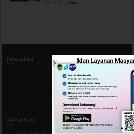
2026-07-28
Admin
0
Peta Lokasi
Iklan Layanan Masyar
Alamat Kami