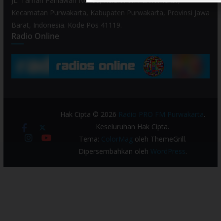
JL. Taman Pahlawan No. 80, Kelurahan Purwamekar,
Kecamatan Purwakarta, Kabupaten Purwakarta, Provinsi Jawa
Barat, Indonesia. Kode Pos 41119.
Radio Online
Hak Cipta © 2026
Radio PRO FM Purwakarta
.
Keseluruhan Hak Cipta.
Tema:
ColorMag
oleh ThemeGrill.
Dipersembahkan oleh
WordPress
.