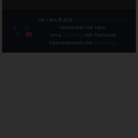
Hak Cipta © 2026
Radio PRO FM Purwakarta
.
Keseluruhan Hak Cipta.
Tema:
ColorMag
oleh ThemeGrill.
Dipersembahkan oleh
WordPress
.