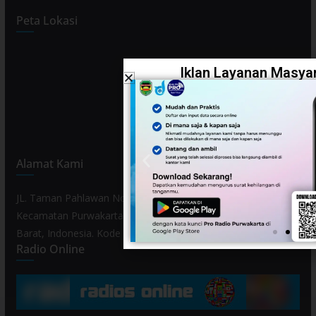
Peta Lokasi
Iklan Layanan Masyar
Alamat Kami
JL. Taman Pahlawan No. 80, Kelurahan Purwamekar,
Kecamatan Purwakarta, Kabupaten Purwakarta, Provinsi Jawa
Barat, Indonesia. Kode Pos 41119.
Radio Online