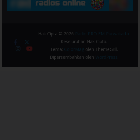
Hak Cipta © 2026
Radio PRO FM Purwakarta
.
Keseluruhan Hak Cipta.
Tema:
ColorMag
oleh ThemeGrill.
Dipersembahkan oleh
WordPress
.