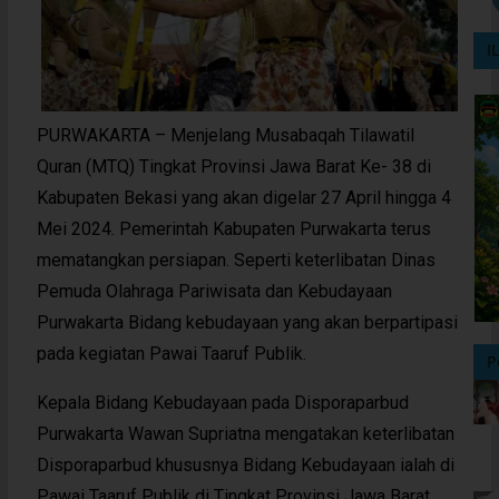
I
PURWAKARTA – Menjelang Musabaqah Tilawatil
Quran (MTQ) Tingkat Provinsi Jawa Barat Ke- 38 di
Kabupaten Bekasi yang akan digelar 27 April hingga 4
Mei 2024. Pemerintah Kabupaten Purwakarta terus
mematangkan persiapan. Seperti keterlibatan Dinas
Pemuda Olahraga Pariwisata dan Kebudayaan
Purwakarta Bidang kebudayaan yang akan berpartipasi
pada kegiatan Pawai Taaruf Publik.
P
Kepala Bidang Kebudayaan pada Disporaparbud
Purwakarta Wawan Supriatna mengatakan keterlibatan
Disporaparbud khususnya Bidang Kebudayaan ialah di
Pawai Taaruf Publik di Tingkat Provinsi Jawa Barat.