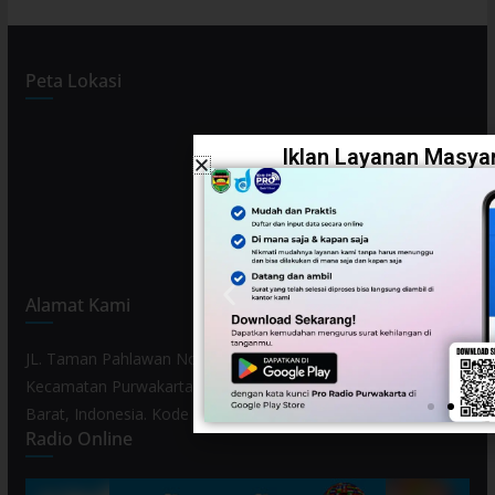
Peta Lokasi
Iklan Layanan Masyar
Alamat Kami
JL. Taman Pahlawan No. 80, Kelurahan Purwamekar,
Kecamatan Purwakarta, Kabupaten Purwakarta, Provinsi Jawa
Barat, Indonesia. Kode Pos 41119.
Radio Online