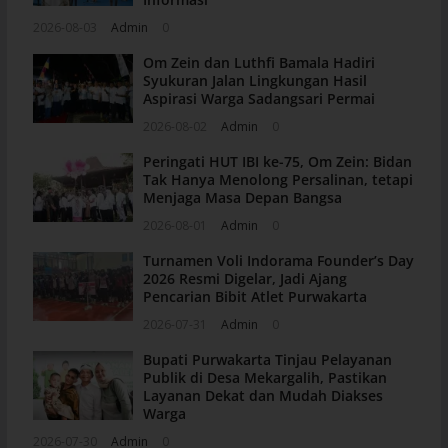
2026-08-03
Admin
0
Om Zein dan Luthfi Bamala Hadiri
Syukuran Jalan Lingkungan Hasil
Aspirasi Warga Sadangsari Permai
2026-08-02
Admin
0
Peringati HUT IBI ke-75, Om Zein: Bidan
Tak Hanya Menolong Persalinan, tetapi
Menjaga Masa Depan Bangsa
2026-08-01
Admin
0
Turnamen Voli Indorama Founder’s Day
2026 Resmi Digelar, Jadi Ajang
Pencarian Bibit Atlet Purwakarta
2026-07-31
Admin
0
Bupati Purwakarta Tinjau Pelayanan
Publik di Desa Mekargalih, Pastikan
Layanan Dekat dan Mudah Diakses
Warga
2026-07-30
Admin
0