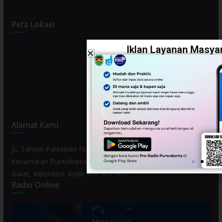
Peta Lokasi
Iklan Layanan Masyar
Alamat Kami
JL. Taman Pahlawan No. 80, Kelurahan Purwamekar,
Kecamatan Purwakarta, Kabupaten Purwakarta, Provinsi Jawa
Barat, Indonesia. Kode Pos 41119.
Radio Online