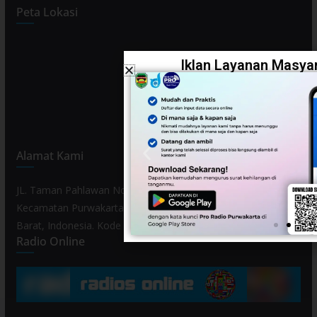
Peta Lokasi
Iklan Layanan Masyar
Alamat Kami
JL. Taman Pahlawan No. 80, Kelurahan Purwamekar,
Kecamatan Purwakarta, Kabupaten Purwakarta, Provinsi Jawa
Barat, Indonesia. Kode Pos 41119.
Radio Online