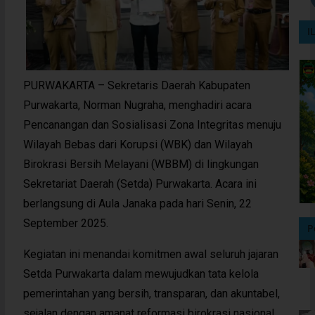
I
PURWAKARTA – Sekretaris Daerah Kabupaten
Purwakarta, Norman Nugraha, menghadiri acara
Pencanangan dan Sosialisasi Zona Integritas menuju
Wilayah Bebas dari Korupsi (WBK) dan Wilayah
Birokrasi Bersih Melayani (WBBM) di lingkungan
Sekretariat Daerah (Setda) Purwakarta. Acara ini
berlangsung di Aula Janaka pada hari Senin, 22
September 2025.
P
Kegiatan ini menandai komitmen awal seluruh jajaran
Setda Purwakarta dalam mewujudkan tata kelola
pemerintahan yang bersih, transparan, dan akuntabel,
sejalan dengan amanat reformasi birokrasi nasional.