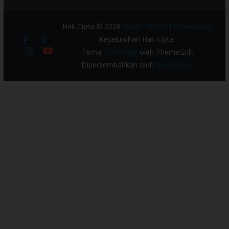
Hak Cipta © 2026
Radio PRO FM Purwakarta
.
Keseluruhan Hak Cipta.
Tema:
ColorMag
oleh ThemeGrill.
Dipersembahkan oleh
WordPress
.