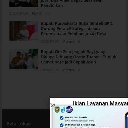
Juta, Dua Anak Dapat Beasiswa
Pendidikan
2026-07-30
Admin
0
Bupati Purwakarta Buka Bimtek BPD,
Dorong Peran Strategis dalam
Perencanaan Pembangunan Desa
2026-07-29
Admin
0
Bupati Om Zein Jenguk Bayi yang
Diduga Dibuang Orang Tuanya, Tunjuk
Camat Kota Jadi Bapak Asuh
2026-07-28
Admin
0
Iklan Layanan Masyar
Peta Lokasi