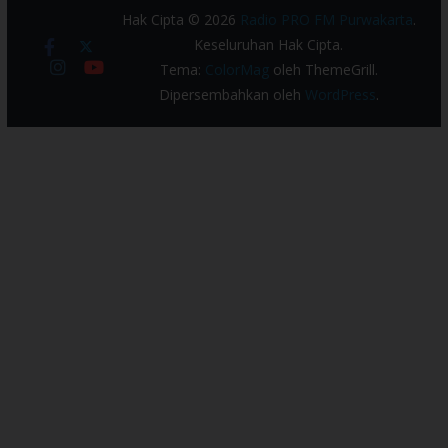
Hak Cipta © 2026
Radio PRO FM Purwakarta
.
Keseluruhan Hak Cipta.
Tema:
ColorMag
oleh ThemeGrill.
Dipersembahkan oleh
WordPress
.