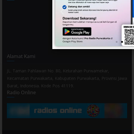
Alamat Kami
JL. Taman Pahlawan No. 80, Kelurahan Purwamekar,
Kecamatan Purwakarta, Kabupaten Purwakarta, Provinsi Jawa
Barat, Indonesia. Kode Pos 41119.
Radio Online