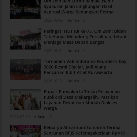
Om Zein dan Luthfi Bamala Hadiri
Syukuran Jalan Lingkungan Hasil
Aspirasi Warga Sadangsari Permai
2026-08-02
Admin
0
Peringati HUT IBI ke-75, Om Zein: Bidan
Tak Hanya Menolong Persalinan, tetapi
Menjaga Masa Depan Bangsa
2026-08-01
Admin
0
Turnamen Voli Indorama Founder’s Day
2026 Resmi Digelar, Jadi Ajang
Pencarian Bibit Atlet Purwakarta
2026-07-31
Admin
0
Bupati Purwakarta Tinjau Pelayanan
Publik di Desa Mekargalih, Pastikan
Layanan Dekat dan Mudah Diakses
Warga
2026-07-30
Admin
0
Keluarga Almarhum Sumarna Terima
Santunan BPJS Ketenagakerjaan Rp418