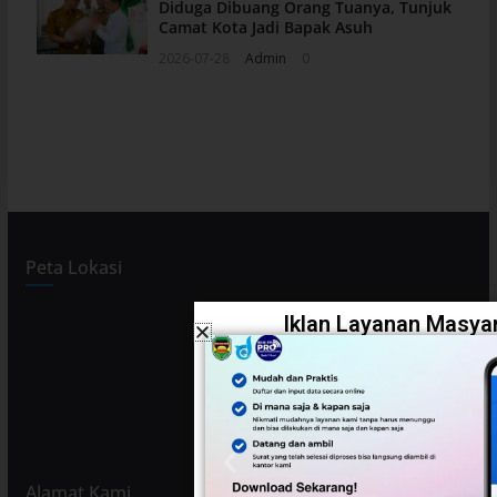
Diduga Dibuang Orang Tuanya, Tunjuk
Camat Kota Jadi Bapak Asuh
2026-07-28
Admin
0
Peta Lokasi
Iklan Layanan Masyar
Alamat Kami