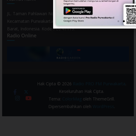
JL. Taman Pahlawan No. 80, Kelurahan Purwamekar,
Kecamatan Purwakarta, Kabupaten Purwakarta, Provinsi Jawa
Barat, Indonesia. Kode Pos 41119.
Radio Online
Hak Cipta © 2026
Radio PRO FM Purwakarta
.
Keseluruhan Hak Cipta.
Tema:
ColorMag
oleh ThemeGrill.
Dipersembahkan oleh
WordPress
.