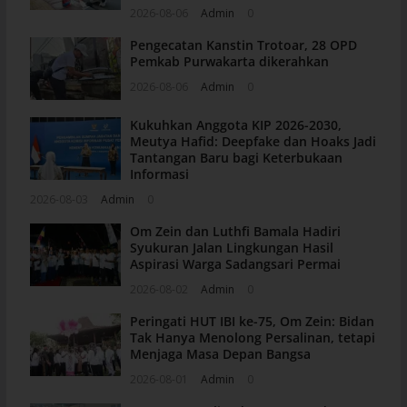
2026-08-06
Admin
0
Pengecatan Kanstin Trotoar, 28 OPD
Pemkab Purwakarta dikerahkan
2026-08-06
Admin
0
Kukuhkan Anggota KIP 2026-2030,
Meutya Hafid: Deepfake dan Hoaks Jadi
Tantangan Baru bagi Keterbukaan
Informasi
2026-08-03
Admin
0
Om Zein dan Luthfi Bamala Hadiri
Syukuran Jalan Lingkungan Hasil
Aspirasi Warga Sadangsari Permai
2026-08-02
Admin
0
Peringati HUT IBI ke-75, Om Zein: Bidan
Tak Hanya Menolong Persalinan, tetapi
Menjaga Masa Depan Bangsa
2026-08-01
Admin
0