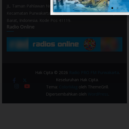
JL. Taman Pahlawan No. 80, Kelurahan Purwamekar,
Kecamatan Purwakarta, Kabupaten Purwakarta, Provinsi Jawa
Barat, Indonesia. Kode Pos 41119.
Radio Online
Hak Cipta © 2026
Radio PRO FM Purwakarta
.
Keseluruhan Hak Cipta.
Tema:
ColorMag
oleh ThemeGrill.
Dipersembahkan oleh
WordPress
.