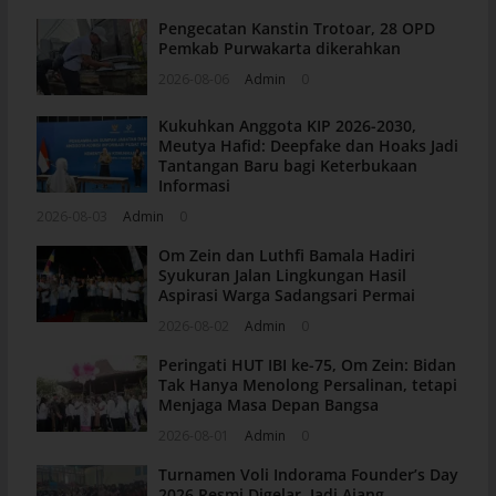
Pengecatan Kanstin Trotoar, 28 OPD
Pemkab Purwakarta dikerahkan
2026-08-06
Admin
0
Kukuhkan Anggota KIP 2026-2030,
Meutya Hafid: Deepfake dan Hoaks Jadi
Tantangan Baru bagi Keterbukaan
Informasi
2026-08-03
Admin
0
Om Zein dan Luthfi Bamala Hadiri
Syukuran Jalan Lingkungan Hasil
Aspirasi Warga Sadangsari Permai
2026-08-02
Admin
0
Peringati HUT IBI ke-75, Om Zein: Bidan
Tak Hanya Menolong Persalinan, tetapi
Menjaga Masa Depan Bangsa
2026-08-01
Admin
0
Turnamen Voli Indorama Founder’s Day
2026 Resmi Digelar, Jadi Ajang