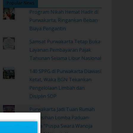
Popular News
Program Nikah Hemat Hadir di
Purwakarta, Ringankan Beban
Biaya Pengantin
Samsat Purwakarta Tetap Buka
Layanan Pembayaran Pajak
Tahunan Selama Libur Nasional
140 SPPG di Purwakarta Diawasi
Ketat, Waka BGN Tekankan
Pengelolaan Limbah dan
Disiplin SOP
Purwakarta Jadi Tuan Rumah
Penyisihan Lomba Paduan
Suara “Puspa Swara Wanoja