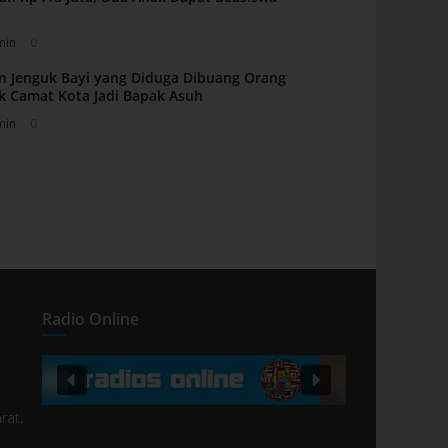
min
0
n Jenguk Bayi yang Diduga Dibuang Orang
k Camat Kota Jadi Bapak Asuh
min
0
Radio Online
rat,