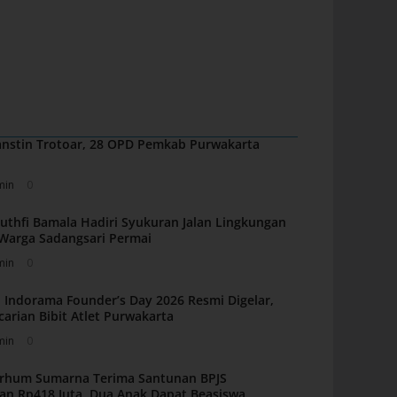
nstin Trotoar, 28 OPD Pemkab Purwakarta
min
0
uthfi Bamala Hadiri Syukuran Jalan Lingkungan
i Warga Sadangsari Permai
min
0
 Indorama Founder’s Day 2026 Resmi Digelar,
carian Bibit Atlet Purwakarta
min
0
arhum Sumarna Terima Santunan BPJS
an Rp418 Juta, Dua Anak Dapat Beasiswa