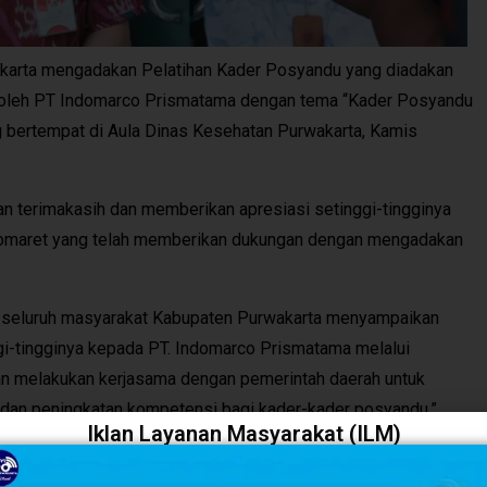
rta mengadakan Pelatihan Kader Posyandu yang diadakan
R) oleh PT Indomarco Prismatama dengan tema “Kader Posyandu
 bertempat di Aula Dinas Kesehatan Purwakarta, Kamis
an terimakasih dan memberikan apresiasi setinggi-tingginya
omaret yang telah memberikan dukungan dengan mengadakan
an seluruh masyarakat Kabupaten Purwakarta menyampaikan
gi-tingginya kepada PT. Indomarco Prismatama melalui
an melakukan kerjasama dengan pemerintah daerah untuk
 dan peningkatan kompetensi bagi kader-kader posyandu,”
Iklan Layanan Masyarakat (ILM)