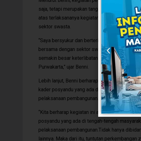
Menurut Benni, kegiatan pelatihan kader posy
saja, tetapi merupakan tanggung jawab semua 
atas terlaksananya kegiatan peningkatan kom
sektor swasta.
“Saya bersyukur dan berterimakasih karena bi
bersama dengan sektor swasta. Saya juga berha
semakin besar keterlibatan berbagai pihak da
Purwakarta,” ujar Benni.
Lebih lanjut, Benni berharap kegiatan pelatiha
kader posyandu yang ada di tengah-tengah ma
pelaksanaan pembangunan. Tak hanya dibidang k
“Kita berharap kegiatan ini akan terus-meneru
posyandu yang ada di tengah-tengah masyarak
pelaksanaan pembangunan.Tidak hanya dibidang
lainnya. Maka dari itu, tuntutan perkembangan 