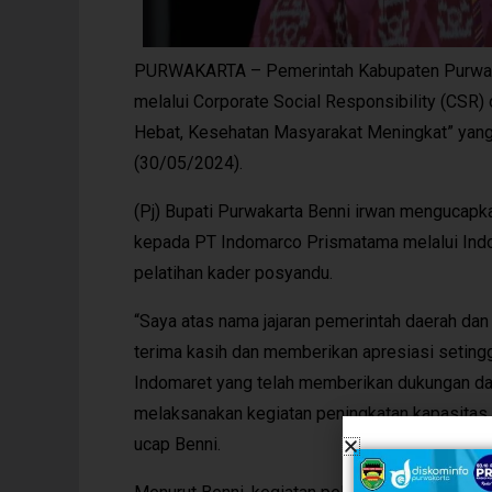
PURWAKARTA – Pemerintah Kabupaten Purwaka
melalui Corporate Social Responsibility (CS
Hebat, Kesehatan Masyarakat Meningkat” yang
(30/05/2024).
(Pj) Bupati Purwakarta Benni irwan mengucapk
kepada PT Indomarco Prismatama melalui Ind
pelatihan kader posyandu.
“Saya atas nama jajaran pemerintah daerah d
terima kasih dan memberikan apresiasi seting
Indomaret yang telah memberikan dukungan d
melaksanakan kegiatan peningkatan kapasitas
ucap Benni.