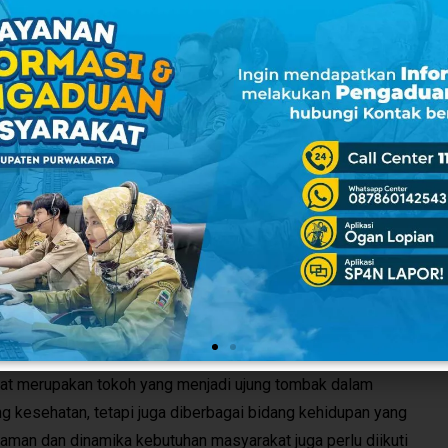
andu tidak hanya menjadi tanggung jawab pemerintah daerah
pihak. Pemerintah daerah sangat bersyukur dan berterima kasih
petensi yang telah dilakukan secara bersama-sama dengan
sa menyelenggarakan kegiatan peningkatan kompetensi ini
rap, teman-teman dari media ikut andil di dalamnya, sehingga
lam kegiatan peningkatan sumber daya manusia di Kabupaten
n kader posyandu dapat dilakukan secara terus-menerus. Karena,
syarakat merupakan tokoh yang menjadi ujung tombak dalam
esehatan, tetapi juga diberbagai bidang kehidupan lainnya.
s dapat dilakukan karena kita paham, sesungguhnya kader-kader
at merupakan tokoh yang menjadi ujung tombak dalam
 kesehatan, tetapi juga diberbagai bidang kehidupan yang
zaman dan dinamika kebutuhan masyarakat juga perlu diikuti