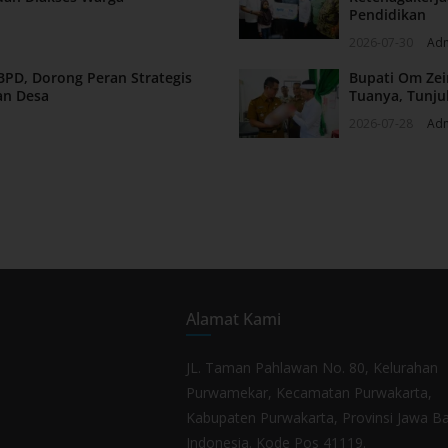
Pendidikan
2026-07-30
Ad
BPD, Dorong Peran Strategis
Bupati Om Zei
an Desa
Tuanya, Tunju
2026-07-28
Ad
Alamat Kami
JL. Taman Pahlawan No. 80, Kelurahan
Purwamekar, Kecamatan Purwakarta,
Kabupaten Purwakarta, Provinsi Jawa Ba
Indonesia. Kode Pos 41119.