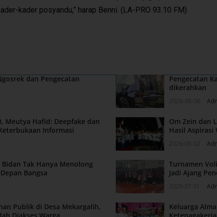
kader-kader posyandu,” harap Benni. (LA-PRO 93.10 FM)
 Ngosrek dan Pengecatan
Pengecatan Ka
dikerahkan
2026-08-06
Ad
, Meutya Hafid: Deepfake dan
Om Zein dan L
Keterbukaan Informasi
Hasil Aspiras
2026-08-02
Ad
n: Bidan Tak Hanya Menolong
Turnamen Voli
a Depan Bangsa
Jadi Ajang Pen
2026-07-31
Ad
nan Publik di Desa Mekargalih,
Keluarga Alm
dah Diakses Warga
Ketenagakerja