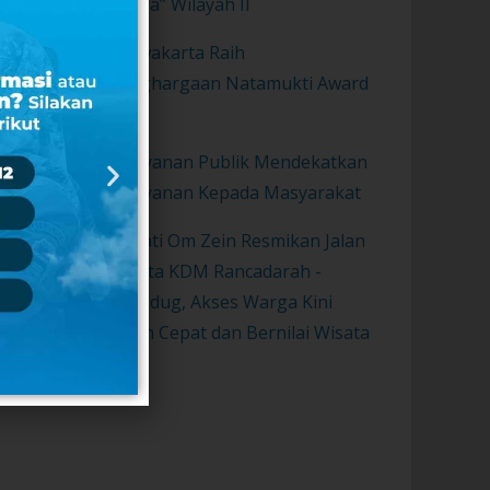
Sunda” Wilayah II
Purwakarta Raih
Penghargaan Natamukti Award
2021
Pelayanan Publik Mendekatkan
Pelayanan Kepada Masyarakat
Bupati Om Zein Resmikan Jalan
Wisata KDM Rancadarah -
Gurudug, Akses Warga Kini
Lebih Cepat dan Bernilai Wisata