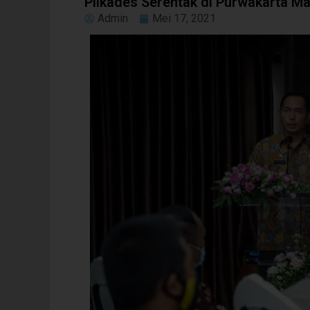
Pilkades Serentak di Purwakarta M
Admin
Mei 17, 2021