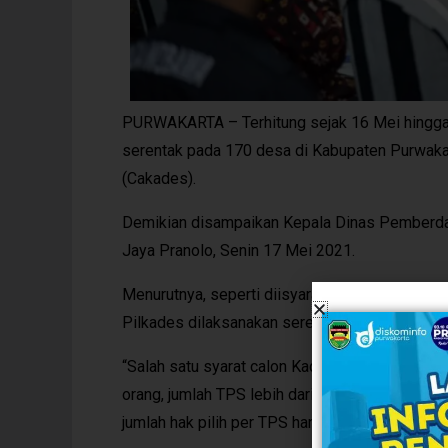
PURWAKARTA – Terhitung sejak 16 Mei hingga
serentak pada 170 desa di Kabupaten Purwaka
(Cakades).
Demikian disampaikan Kepala Dinas Pemberd
Jaya Pranolo, Senin 17 Mei 2021.
Menurutnya, seperti diisyaratkan peraturan Bu
Pilkades dilaksanakan serentak, biaya bersu
“Salah satu syarat calon Kades adalah WNI, jum
orang, jumlah TPS lebih dari satu, tidak ada pi
jumlah hak pilih per TPS hanya 500 hak pilih 