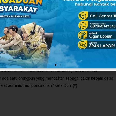
bih dari lima orang maka DPMD bekerjasama dengan perguruan
g maksimal lima calon tersebut. Menurutnya, ada 170 desa yang
ustus 2015 mendatang. Untuk Pilkades serentak berikutnya
n terdiri dari unsur Forkopimda dan gugus tugas Covid-19. Di
an unsur lainnya di tingkat kecamatan, termasuk gugus tugas
tian di tingkat desa terdiri dari unsur perangkat desa, unsur
,” kata Jaya.
a Pasawahan Kidul Kecamatan Pasawahan, Deri Maulana
um ada satu orangpun yang mendaftar sebagai calon kepala desa
at administrasi pencalonan,” kata Deri. (*)