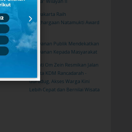
Sunda” Wilayah II
Purwakarta Raih
Penghargaan Natamukti Award
2021
Pelayanan Publik Mendekatkan
Pelayanan Kepada Masyarakat
Bupati Om Zein Resmikan Jalan
Wisata KDM Rancadarah -
Gurudug, Akses Warga Kini
Lebih Cepat dan Bernilai Wisata