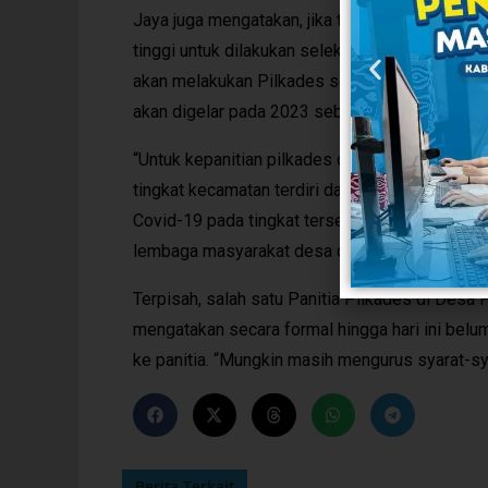
Jaya juga mengatakan, jika terdapat calon le
tinggi untuk dilakukan seleksi, untuk menjarin
akan melakukan Pilkades serentak pada 25 Ag
akan digelar pada 2023 sebanyak 13 desa.
“Untuk kepanitian pilkades di tingkat kabupate
tingkat kecamatan terdiri dari unsur Muspika d
Covid-19 pada tingkat tersebut dan untuk kepani
lembaga masyarakat desa dan tokoh masyarakat
Terpisah, salah satu Panitia Pilkades di Des
mengatakan secara formal hingga hari ini bel
ke panitia. “Mungkin masih mengurus syarat-syar
Berita Terkait