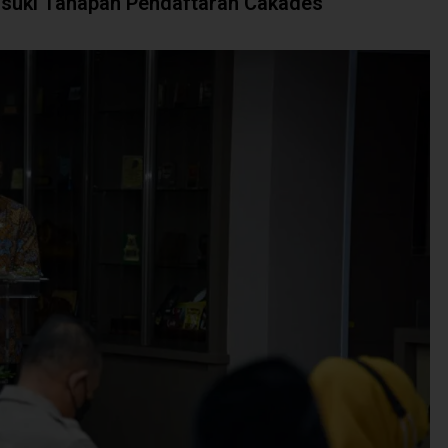
asuki Tahapan Pendaftaran Cakades