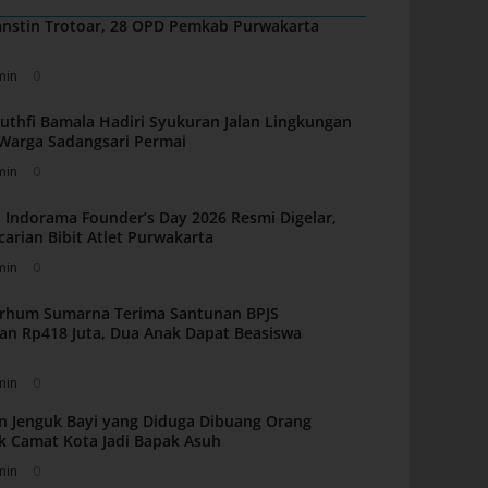
nstin Trotoar, 28 OPD Pemkab Purwakarta
min
0
uthfi Bamala Hadiri Syukuran Jalan Lingkungan
i Warga Sadangsari Permai
min
0
 Indorama Founder’s Day 2026 Resmi Digelar,
carian Bibit Atlet Purwakarta
min
0
arhum Sumarna Terima Santunan BPJS
an Rp418 Juta, Dua Anak Dapat Beasiswa
min
0
n Jenguk Bayi yang Diduga Dibuang Orang
k Camat Kota Jadi Bapak Asuh
min
0