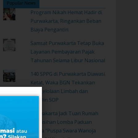
Popular News
Program Nikah Hemat Hadir di
Purwakarta, Ringankan Beban
Biaya Pengantin
Samsat Purwakarta Tetap Buka
Layanan Pembayaran Pajak
Tahunan Selama Libur Nasional
140 SPPG di Purwakarta Diawasi
Ketat, Waka BGN Tekankan
Pengelolaan Limbah dan
Disiplin SOP
Purwakarta Jadi Tuan Rumah
Penyisihan Lomba Paduan
Suara “Puspa Swara Wanoja