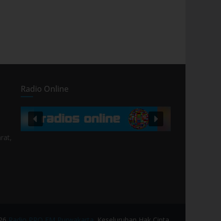
Radio Online
rat,
026
Radio PRO FM Purwakarta
. Keseluruhan Hak Cipta.