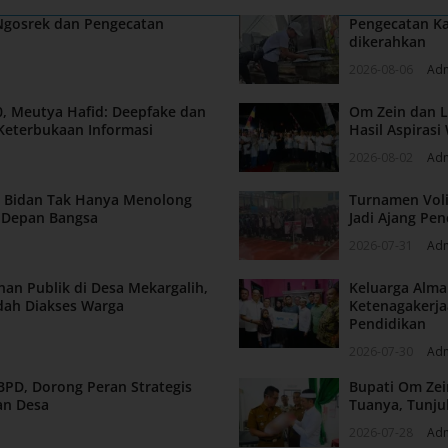
 Ngosrek dan Pengecatan
Pengecatan Ka
dikerahkan
2026-08-06
Ad
, Meutya Hafid: Deepfake dan
Om Zein dan L
Keterbukaan Informasi
Hasil Aspiras
2026-08-02
Ad
n: Bidan Tak Hanya Menolong
Turnamen Voli
a Depan Bangsa
Jadi Ajang Pen
2026-07-31
Ad
nan Publik di Desa Mekargalih,
Keluarga Alm
dah Diakses Warga
Ketenagakerja
Pendidikan
2026-07-30
Ad
BPD, Dorong Peran Strategis
Bupati Om Zei
an Desa
Tuanya, Tunju
2026-07-28
Ad