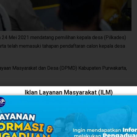
 24 Mei 2021 mendatang pemilihan kepala desa (Pilkades)
rta telah memasuki tahapan pendaftaran calon kepala desa
ayaan Masyarakat dan Desa (DPMD) Kabupaten Purwakarta,
pati Purwakarta nomor 79 tahun 2021 tentang Pilkades,
Iklan Layanan Masyarakat (ILM)
mber dari APBD Kabupaten dan APBDes.
lah calon paling sedikit dua orang dan paling banyak lima
lkades ulang, pilkades antar waktu, tidak mengenal kuorum,
dan pelaksanaannya menerapkan prokes Covid-19,” ujarnya.