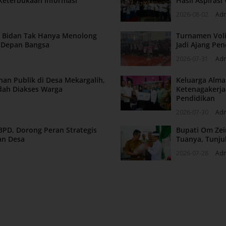
Keterbukaan Informasi
Hasil Aspiras
2026-08-02
Ad
n: Bidan Tak Hanya Menolong
Turnamen Voli
a Depan Bangsa
Jadi Ajang Pen
2026-07-31
Ad
nan Publik di Desa Mekargalih,
Keluarga Alm
dah Diakses Warga
Ketenagakerja
Pendidikan
2026-07-30
Ad
BPD, Dorong Peran Strategis
Bupati Om Zei
an Desa
Tuanya, Tunju
2026-07-28
Ad