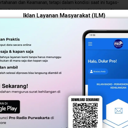
tahanan dan Keamanan, tetapi dalam kondisi saat ini tugas-
nakan bersama-sama dengan melakukan koordinasi kepada
Iklan Layanan Masyarakat (ILM)
 rayakan, kita syukuri hari ini untuk tetap melanjutkan
ersama-sama TNI dengan masyarakat tentunya,” tutur Benni
. Ardiansyah dalam ulang tahun Kodam III Siliwangi yang ke
ai bagian dari Korem Cirebon Kodam III Siliwangi mensyukuri
hulu, sebagaimana mereka yang berasal dari jajaran Kodam III
ciptakan pasukan-pasukan yang siap bertempur dan terdepan
ik, semua jajaran Forkopimda hadir dan mengapresiasi termasuk
radaan Kodim di Purwakarta memang benar-benar membantu