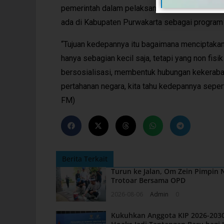
pemerintah dalam pelaksanaan pembangunan d
ada di Kabupaten Purwakarta sebagai program in
“Tujuan kedepannya itu bagaimana menciptakan 
hanya sebagian kecil saja, tetapi yang non fisi
bersosialisasi, membentuk hubungan kekerabat
pertahanan negara, kita tahu kedepannya seper
FM)
Berita Terkait
Turun ke Jalan, Om Zein Pimpin
Trotoar Bersama OPD
2026-08-06
Admin
0
Kukuhkan Anggota KIP 2026-2030