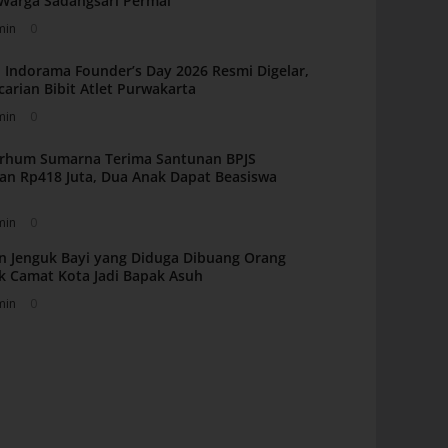
i Warga Sadangsari Permai
min
0
 Indorama Founder’s Day 2026 Resmi Digelar,
carian Bibit Atlet Purwakarta
min
0
arhum Sumarna Terima Santunan BPJS
an Rp418 Juta, Dua Anak Dapat Beasiswa
min
0
n Jenguk Bayi yang Diduga Dibuang Orang
k Camat Kota Jadi Bapak Asuh
min
0