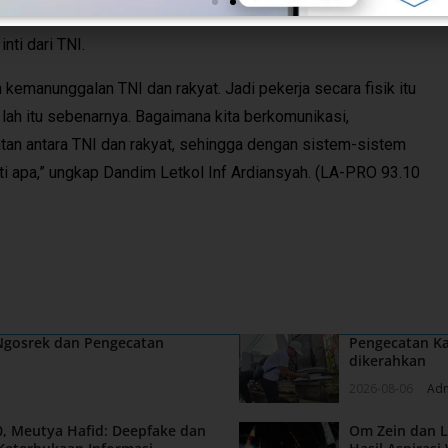
an bisa memberikan manfaat bagi masyarakat khususnya yang
ti dari TNI.
kemanunggalan TNI dan rakyat. Jadi pekerja secara fisik itu
k lah itu sebenarnya. Bagaimana kita berkomunikasi,
an antara TNI dan rakyat, sehingga dengan sistem-sistem
ti apa,” ungkap Dandim Letkol Inf Ardiansyah. (LA-PRO 93.10
 Ngosrek dan Pengecatan
Pengecatan Ka
dikerahkan
2026-08-06
Ad
, Meutya Hafid: Deepfake dan
Om Zein dan L