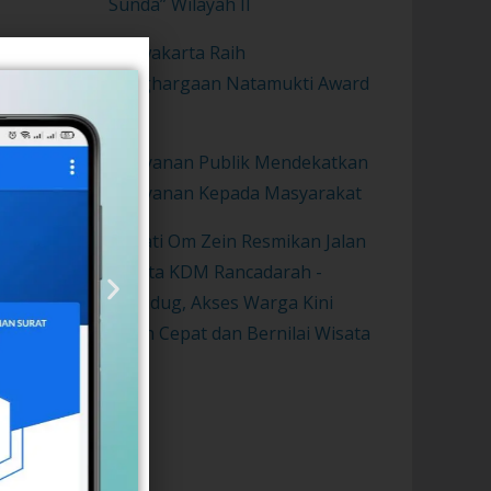
Sunda” Wilayah II
Purwakarta Raih
Penghargaan Natamukti Award
2021
Pelayanan Publik Mendekatkan
Pelayanan Kepada Masyarakat
Bupati Om Zein Resmikan Jalan
Wisata KDM Rancadarah -
Gurudug, Akses Warga Kini
Lebih Cepat dan Bernilai Wisata