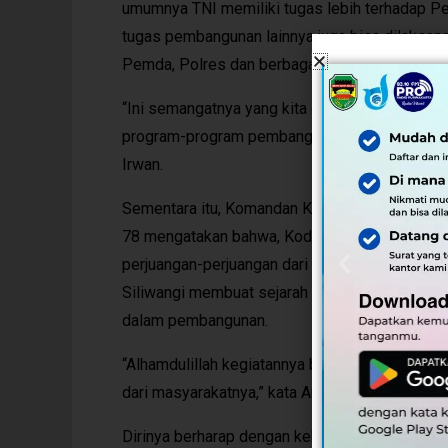
umumnya TNI memiliki tugas lebih terhadap Per
tugas pembangunan lainnya juga bisa dilaksa
Pemda, Polres dan berbagai pihak lainnya.
“Ini semangatnya yang kita dukung bersama. Kita
program-program pembangunan di Purwakarta b
Irwan.
Sementara itu, Komandan Kodim 0619 Letkol Inf
78 mengatakan bahwa, Kodim Purwakarta sebag
perjuangan-perjuangan dari senior-senior terda
Siliwangi membuat sejarah sampai dengan men
dalam pembangunan.
“Alhamdulillah kegiatannya berjalan dengan ba
dari masyarakatnya,” kata Ardiansyah.
Dirinya berharap dengan kehadiran dan kebe