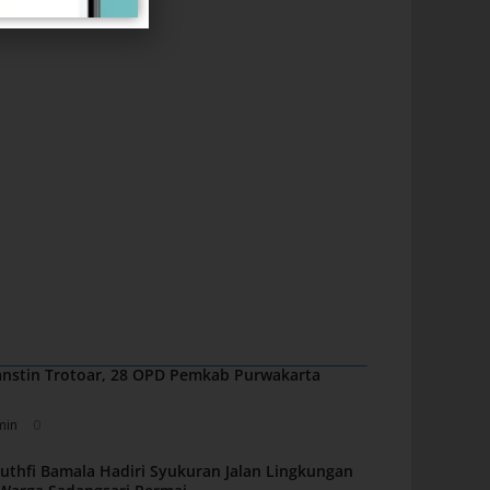
nstin Trotoar, 28 OPD Pemkab Purwakarta
min
0
uthfi Bamala Hadiri Syukuran Jalan Lingkungan