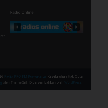
Radio Online
rat,
026
Radio PRO FM Purwakarta
. Keseluruhan Hak Cipta.
g
oleh ThemeGrill. Dipersembahkan oleh
WordPress
.