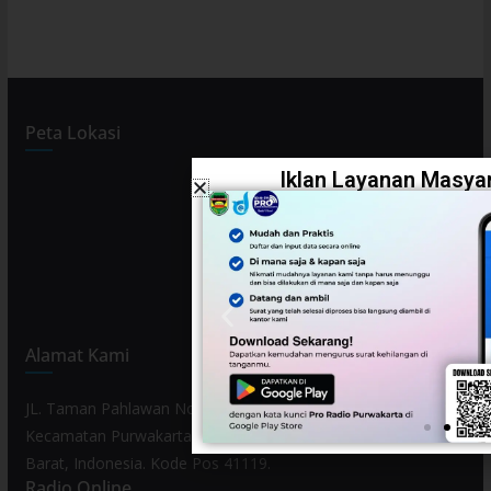
Peta Lokasi
Iklan Layanan Masyar
Alamat Kami
JL. Taman Pahlawan No. 80, Kelurahan Purwamekar,
Kecamatan Purwakarta, Kabupaten Purwakarta, Provinsi Jawa
Barat, Indonesia. Kode Pos 41119.
Radio Online