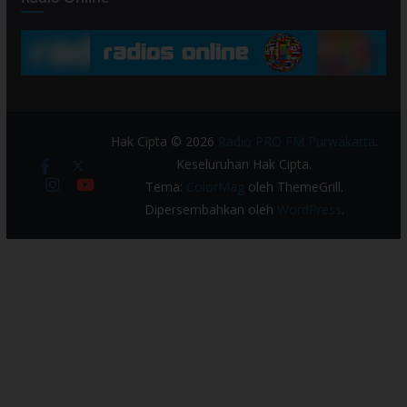
Hak Cipta © 2026
Radio PRO FM Purwakarta
.
Keseluruhan Hak Cipta.
Tema:
ColorMag
oleh ThemeGrill.
Dipersembahkan oleh
WordPress
.