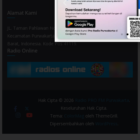
Alamat Kami
JL. Taman Pahlawan No. 80, Kelurahan Purwamekar,
Kecamatan Purwakarta, Kabupaten Purwakarta, Provinsi Jawa
Barat, Indonesia. Kode Pos 41119.
Radio Online
Hak Cipta © 2026
Radio PRO FM Purwakarta
.
Keseluruhan Hak Cipta.
Tema:
ColorMag
oleh ThemeGrill.
Dipersembahkan oleh
WordPress
.