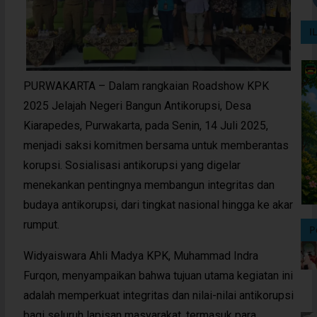
I
PURWAKARTA – Dalam rangkaian Roadshow KPK
2025 Jelajah Negeri Bangun Antikorupsi, Desa
Kiarapedes, Purwakarta, pada Senin, 14 Juli 2025,
menjadi saksi komitmen bersama untuk memberantas
korupsi. Sosialisasi antikorupsi yang digelar
menekankan pentingnya membangun integritas dan
budaya antikorupsi, dari tingkat nasional hingga ke akar
rumput.
P
Widyaiswara Ahli Madya KPK, Muhammad Indra
Furqon, menyampaikan bahwa tujuan utama kegiatan ini
adalah memperkuat integritas dan nilai-nilai antikorupsi
bagi seluruh lapisan masyarakat, termasuk para