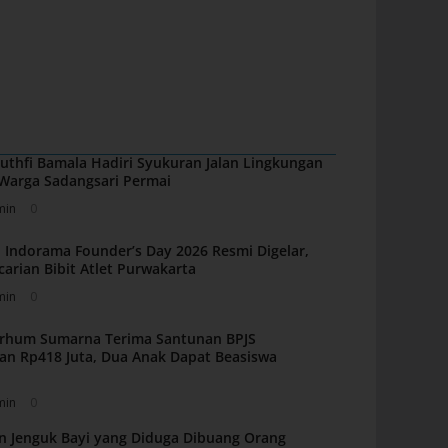
uthfi Bamala Hadiri Syukuran Jalan Lingkungan
i Warga Sadangsari Permai
min
0
 Indorama Founder’s Day 2026 Resmi Digelar,
carian Bibit Atlet Purwakarta
min
0
arhum Sumarna Terima Santunan BPJS
an Rp418 Juta, Dua Anak Dapat Beasiswa
min
0
n Jenguk Bayi yang Diduga Dibuang Orang