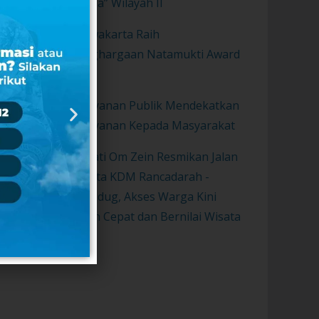
Sunda” Wilayah II
Purwakarta Raih
Penghargaan Natamukti Award
2021
Pelayanan Publik Mendekatkan
Pelayanan Kepada Masyarakat
Bupati Om Zein Resmikan Jalan
Wisata KDM Rancadarah -
Gurudug, Akses Warga Kini
Lebih Cepat dan Bernilai Wisata