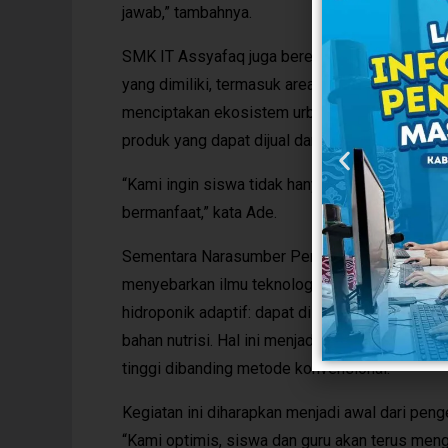
jawab,” tambahnya.
SMK IT Assyafaq juga berencana mengembangk
yang dimiliki, termasuk area vertical garden. D
menciptakan ekosistem urban farming yang ti
produk yang dapat dijual dan menjadi identitas
“Kami ingin siswa tidak hanya belajar menanam,
bermanfaat,” kata Ade.
Sementara Narasumber Pengabdian Masyarakat
menyebarkan ilmu teknologi pertanian kepada
hidroponik adaptif: dapat dilakukan di lahan s
bahan nutrisi. Hal ini menjadikan hidroponik se
tinggi dibanding metode konvensional.
Kegiatan ini diharapkan menjadi awal dari pen
“Kami optimis, siswa dan guru akan terus men