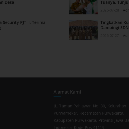
an Desa
Tuanya, Tunju
2026-07-28
Ad
Security PJT II, Terima
Tingkatkan Ku
g
Dampingi SDN 
2026-07-27
Ad
Alamat Kami
JL. Taman Pahlawan No. 80, Kelurahan
Purwamekar, Kecamatan Purwakarta,
Kabupaten Purwakarta, Provinsi Jawa Ba
Indonesia. Kode Pos 41119.