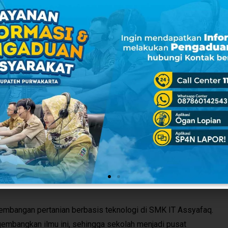
an hidroponik adaptif untuk memaksimalkan seluruh lahan
engan total lahan 4.000 meter persegi, sekolah ingin
dak hanya menumbuhkan tanaman, tetapi juga menghasilkan
 sekolah.
 tapi juga belajar menghasilkan produk yang nyata dan
 Bastaman Syah menjelaskan bahwa tujuan PKM ini adalah
 masyarakat, termasuk siswa SMK. Ia menekankan keunggulan
empit, efisien dengan sistem vertikal, dan mudah memperoleh
bagai alternatif pertanian modern yang menjanjikan hasil lebih
gembangan pertanian berbasis teknologi di SMK IT Assyafaq.
gembangkan ilmu ini, sehingga sekolah menjadi pusat