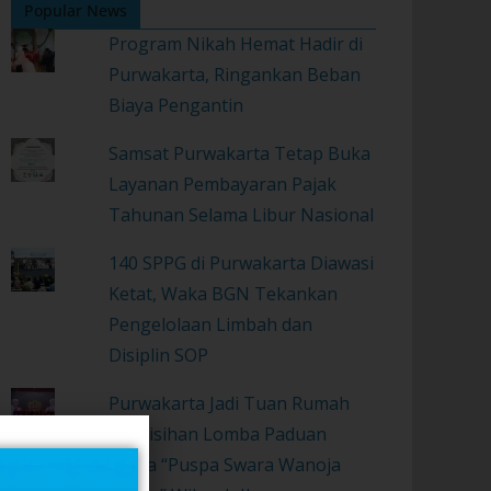
Popular News
Program Nikah Hemat Hadir di
Purwakarta, Ringankan Beban
Biaya Pengantin
Samsat Purwakarta Tetap Buka
Layanan Pembayaran Pajak
Tahunan Selama Libur Nasional
140 SPPG di Purwakarta Diawasi
Ketat, Waka BGN Tekankan
Pengelolaan Limbah dan
Disiplin SOP
Purwakarta Jadi Tuan Rumah
Penyisihan Lomba Paduan
Suara “Puspa Swara Wanoja