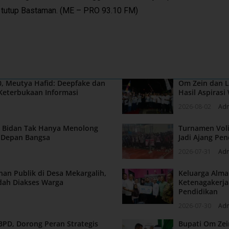
,” tutup Bastaman. (ME – PRO 93.10 FM)
, Meutya Hafid: Deepfake dan
Om Zein dan L
Keterbukaan Informasi
Hasil Aspiras
2026-08-02
Ad
n: Bidan Tak Hanya Menolong
Turnamen Voli
a Depan Bangsa
Jadi Ajang Pen
2026-07-31
Ad
nan Publik di Desa Mekargalih,
Keluarga Alm
dah Diakses Warga
Ketenagakerja
Pendidikan
2026-07-30
Ad
BPD, Dorong Peran Strategis
Bupati Om Zei