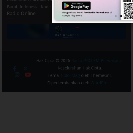
Barat, Indonesia. Kode Pos 41119.
Radio Online
Hak Cipta © 2026
Radio PRO FM Purwakarta
.
Keseluruhan Hak Cipta.
Tema:
ColorMag
oleh ThemeGrill.
Dipersembahkan oleh
WordPress
.