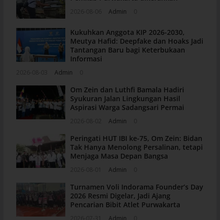
2026-08-06
Admin
0
Kukuhkan Anggota KIP 2026-2030,
Meutya Hafid: Deepfake dan Hoaks Jadi
Tantangan Baru bagi Keterbukaan
Informasi
2026-08-03
Admin
0
Om Zein dan Luthfi Bamala Hadiri
Syukuran Jalan Lingkungan Hasil
Aspirasi Warga Sadangsari Permai
2026-08-02
Admin
0
Peringati HUT IBI ke-75, Om Zein: Bidan
Tak Hanya Menolong Persalinan, tetapi
Menjaga Masa Depan Bangsa
2026-08-01
Admin
0
Turnamen Voli Indorama Founder’s Day
2026 Resmi Digelar, Jadi Ajang
Pencarian Bibit Atlet Purwakarta
2026-07-31
Admin
0