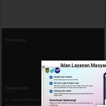
Peta Lokasi
Iklan Layanan Masyar
Alamat Kami
JL. Taman Pahlawan No. 80, Kelurahan Purwamekar,
Kecamatan Purwakarta, Kabupaten Purwakarta, Provinsi Jawa