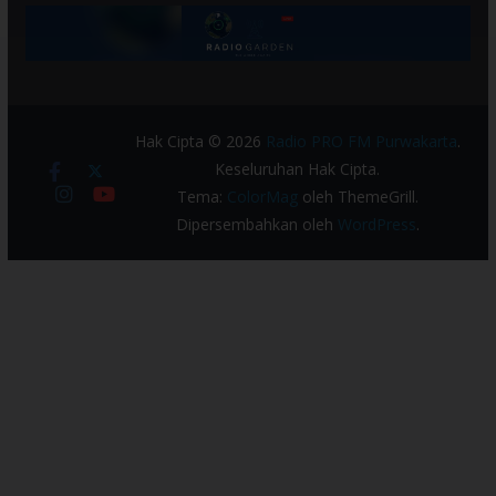
Hak Cipta © 2026
Radio PRO FM Purwakarta
.
Keseluruhan Hak Cipta.
Tema:
ColorMag
oleh ThemeGrill.
Dipersembahkan oleh
WordPress
.