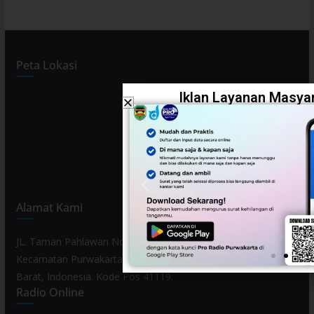
Peta Lokasi
Iklan Layanan Masyar
Alamat Kami
JL. Taman Pahlawan No. 80, Kelurahan Purwamekar,
Kecamatan Purwakarta, Kabupaten Purwakarta, Provinsi Jawa
Barat, Indonesia. Kode Pos 41119.
Radio Online