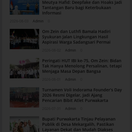
Meutya Hafid: Deepfake dan Hoaks Jadi
Tantangan Baru bagi Keterbukaan
Informasi
2026-08-03
Admin
0
Om Zein dan Luthfi Bamala Hadiri
Syukuran Jalan Lingkungan Hasil
Aspirasi Warga Sadangsari Permai
2026-08-02
Admin
0
Peringati HUT IBI ke-75, Om Zein: Bidan
Tak Hanya Menolong Persalinan, tetapi
Menjaga Masa Depan Bangsa
2026-08-01
Admin
0
Turnamen Voli Indorama Founder’s Day
2026 Resmi Digelar, Jadi Ajang
Pencarian Bibit Atlet Purwakarta
2026-07-31
Admin
0
Bupati Purwakarta Tinjau Pelayanan
Publik di Desa Mekargalih, Pastikan
Layanan Dekat dan Mudah Diakses