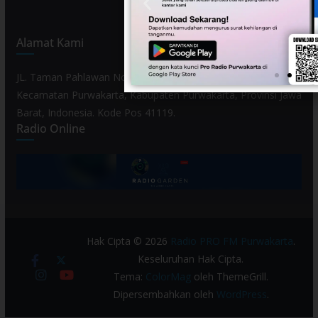
Alamat Kami
JL. Taman Pahlawan No. 80, Kelurahan Purwamekar,
Kecamatan Purwakarta, Kabupaten Purwakarta, Provinsi Jawa
Barat, Indonesia. Kode Pos 41119.
Radio Online
Hak Cipta © 2026
Radio PRO FM Purwakarta
.
Keseluruhan Hak Cipta.
Tema:
ColorMag
oleh ThemeGrill.
Dipersembahkan oleh
WordPress
.