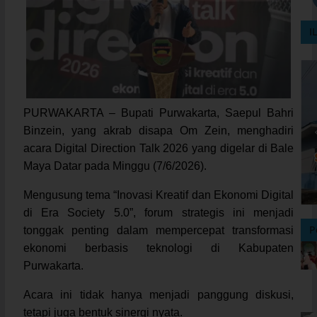
I
PURWAKARTA – Bupati Purwakarta, Saepul Bahri
Binzein, yang akrab disapa Om Zein, menghadiri
acara Digital Direction Talk 2026 yang digelar di Bale
Maya Datar pada Minggu (7/6/2026).
Mengusung tema “Inovasi Kreatif dan Ekonomi Digital
di Era Society 5.0”, forum strategis ini menjadi
P
tonggak penting dalam mempercepat transformasi
ekonomi berbasis teknologi di Kabupaten
Purwakarta.
Acara ini tidak hanya menjadi panggung diskusi,
tetapi juga bentuk sinergi nyata.