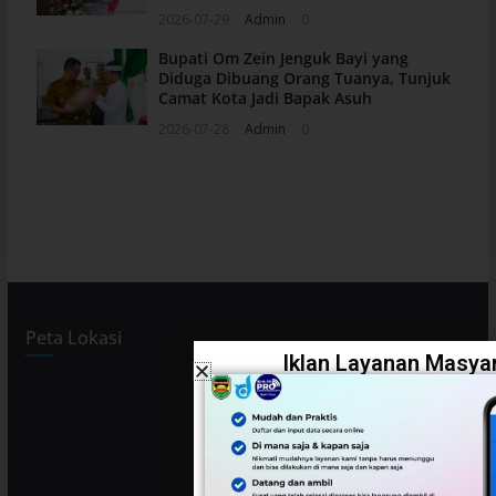
2026-07-29
Admin
0
Bupati Om Zein Jenguk Bayi yang
Diduga Dibuang Orang Tuanya, Tunjuk
Camat Kota Jadi Bapak Asuh
2026-07-28
Admin
0
Peta Lokasi
Iklan Layanan Masyar