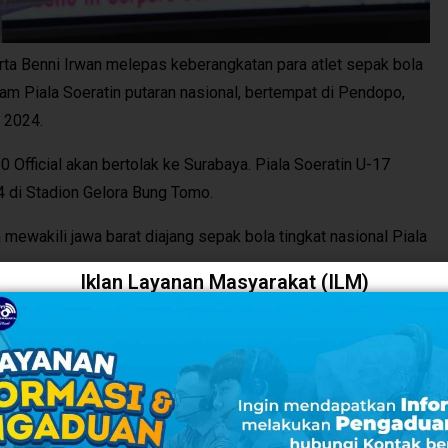
a Benni Irwan melepas keberangkatan para atlet sepak bola
m Piala Soeratin putaran nasional, bertempat di Pendopo,
 2024.
0 Official akan bertolak ke Surabaya. Piala Soeratin U-17
4 di Stadion Gelora Bung Tomo.
mewakili jawa barat diajang sepak bola tingkat nasional Piala
Iklan Layanan Masyarakat (ILM)
 harus menjaga kejujuran dan sportivitas.
anding,” ujarnya.
 mampu meraih hasil terbaik di Piala Soeratin U-17.
r diberi kekuatan dan kesempatan yang baik agar terus dapat