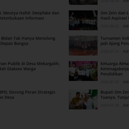
2026-08-06
Ad
, Meutya Hafid: Deepfake dan
Om Zein dan L
Keterbukaan Informasi
Hasil Aspiras
2026-08-02
Ad
n: Bidan Tak Hanya Menolong
Turnamen Voli
a Depan Bangsa
Jadi Ajang Pen
2026-07-31
Ad
nan Publik di Desa Mekargalih,
Keluarga Alm
dah Diakses Warga
Ketenagakerja
Pendidikan
2026-07-30
Ad
BPD, Dorong Peran Strategis
Bupati Om Zei
an Desa
Tuanya, Tunju
2026-07-28
Ad