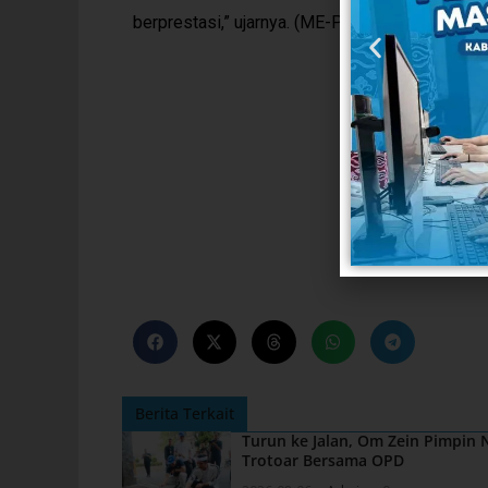
berprestasi,” ujarnya. (ME-PRO 93.1 FM)
Berita Terkait
Turun ke Jalan, Om Zein Pimpin
Trotoar Bersama OPD