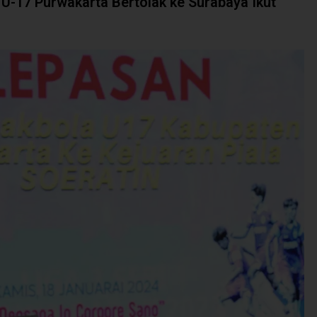
 U-17 Purwakarta Bertolak ke Surabaya Ikut