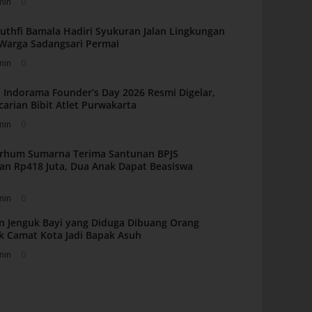
min
0
uthfi Bamala Hadiri Syukuran Jalan Lingkungan
i Warga Sadangsari Permai
min
0
 Indorama Founder’s Day 2026 Resmi Digelar,
carian Bibit Atlet Purwakarta
min
0
arhum Sumarna Terima Santunan BPJS
an Rp418 Juta, Dua Anak Dapat Beasiswa
min
0
n Jenguk Bayi yang Diduga Dibuang Orang
k Camat Kota Jadi Bapak Asuh
min
0