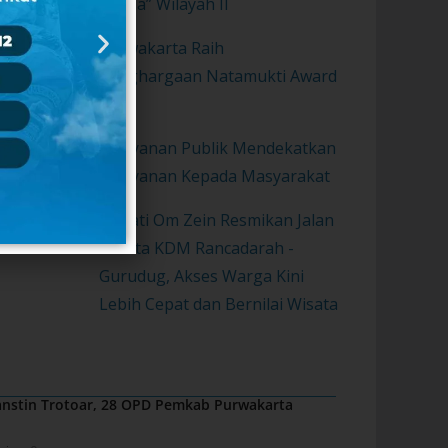
Sunda” Wilayah II
Purwakarta Raih
Penghargaan Natamukti Award
2021
Pelayanan Publik Mendekatkan
Pelayanan Kepada Masyarakat
Bupati Om Zein Resmikan Jalan
Wisata KDM Rancadarah -
Gurudug, Akses Warga Kini
Lebih Cepat dan Bernilai Wisata
nstin Trotoar, 28 OPD Pemkab Purwakarta