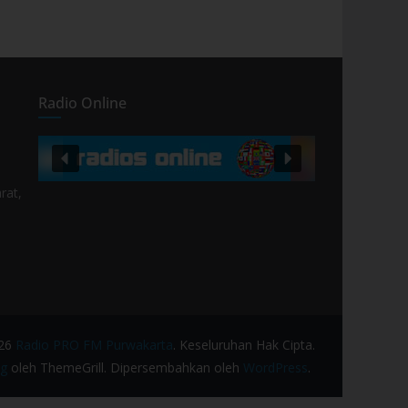
Radio Online
rat,
026
Radio PRO FM Purwakarta
. Keseluruhan Hak Cipta.
g
oleh ThemeGrill. Dipersembahkan oleh
WordPress
.