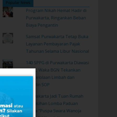
Popular News
Program Nikah Hemat Hadir di
Purwakarta, Ringankan Beban
Biaya Pengantin
Samsat Purwakarta Tetap Buka
Layanan Pembayaran Pajak
Tahunan Selama Libur Nasional
140 SPPG di Purwakarta Diawasi
Ketat, Waka BGN Tekankan
Pengelolaan Limbah dan
Disiplin SOP
Purwakarta Jadi Tuan Rumah
Penyisihan Lomba Paduan
Suara “Puspa Swara Wanoja