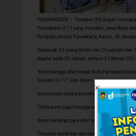
PURWAKARTA – Penjabat (Pj) Bupati Purwakart
Purwakarta U-17 yang mewakili Jawa Barat dala
Komplek pemda Purwakarta, Kamis, 18 Januari
Sebanyak 35 orang terdiri dari 25 pemain dan 1
digelar pada 20 Januari sampai 3 Februari 202
“Kami bangga atlet sepak bola Purwakarta bisa 
Soeratin U-17,” kata Benni.
Ia berpesan pada para pemain dalam bertanding
“Serta perlu juga menjaga emosional dalam bert
Benni berharap para atlet sepakbola Purwakarta
“Teruslah berikhtiar dan berdoa pada Allah aga