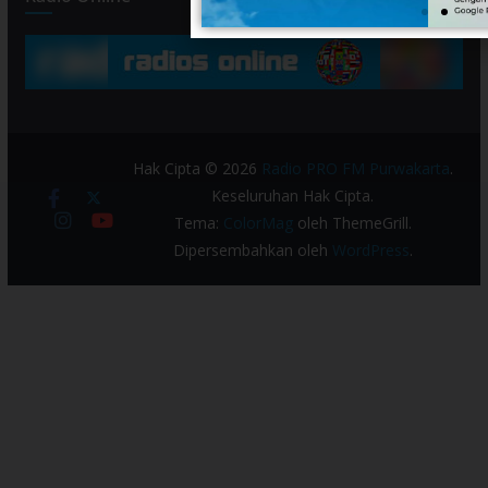
Hak Cipta © 2026
Radio PRO FM Purwakarta
.
Keseluruhan Hak Cipta.
Tema:
ColorMag
oleh ThemeGrill.
Dipersembahkan oleh
WordPress
.