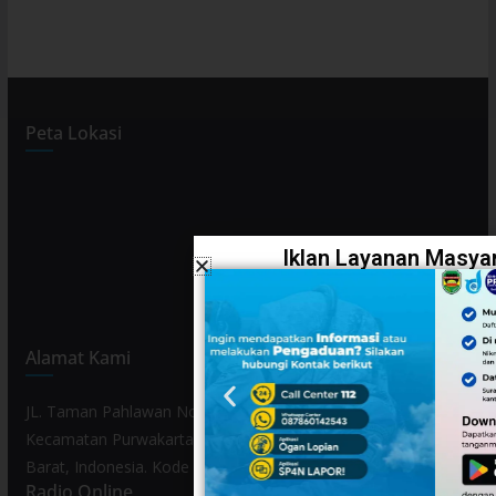
Peta Lokasi
Iklan Layanan Masyar
Alamat Kami
JL. Taman Pahlawan No. 80, Kelurahan Purwamekar,
Kecamatan Purwakarta, Kabupaten Purwakarta, Provinsi Jawa
Barat, Indonesia. Kode Pos 41119.
Radio Online