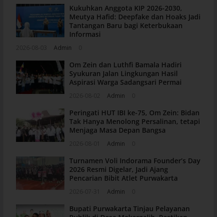
Kukuhkan Anggota KIP 2026-2030,
Meutya Hafid: Deepfake dan Hoaks Jadi
Tantangan Baru bagi Keterbukaan
Informasi
2026-08-03
Admin
0
Om Zein dan Luthfi Bamala Hadiri
Syukuran Jalan Lingkungan Hasil
Aspirasi Warga Sadangsari Permai
2026-08-02
Admin
0
Peringati HUT IBI ke-75, Om Zein: Bidan
Tak Hanya Menolong Persalinan, tetapi
Menjaga Masa Depan Bangsa
2026-08-01
Admin
0
Turnamen Voli Indorama Founder’s Day
2026 Resmi Digelar, Jadi Ajang
Pencarian Bibit Atlet Purwakarta
2026-07-31
Admin
0
Bupati Purwakarta Tinjau Pelayanan