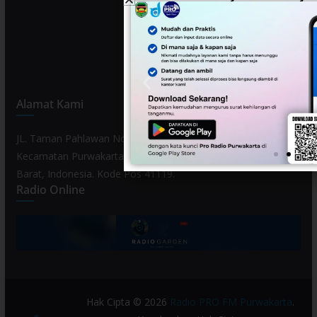
Alamat Kami
JL. Taman Pahlawan No. 80, Kelurahan Purwamekar,
Kecamatan Purwakarta, Kabupaten Purwakarta, Provinsi Jawa
Barat, Indonesia. Kode Pos 41119.
Radio Online
Hak Cipta © 2026
Radio PRO FM Purwakarta
.