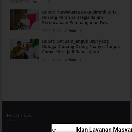
2026-07-30
Admin
0
Bupati Purwakarta Buka Bimtek BPD,
Dorong Peran Strategis dalam
Perencanaan Pembangunan Desa
2026-07-29
Admin
0
Bupati Om Zein Jenguk Bayi yang
Diduga Dibuang Orang Tuanya, Tunjuk
Camat Kota Jadi Bapak Asuh
2026-07-28
Admin
0
Peta Lokasi
Iklan Layanan Masyar