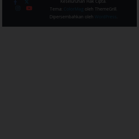
Keseluruhan Hak Cipta.
Tema:
ColorMag
oleh ThemeGrill.
Dipersembahkan oleh
WordPress
.