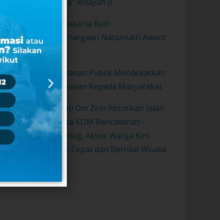
Sunda” Wilayah II
Purwakarta Raih
Penghargaan Natamukti Award
2021
Pelayanan Publik Mendekatkan
Pelayanan Kepada Masyarakat
Bupati Om Zein Resmikan Jalan
Wisata KDM Rancadarah -
Gurudug, Akses Warga Kini
Lebih Cepat dan Bernilai Wisata