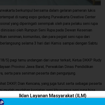
wakarta berkumpul bersama dalam gelaran pameran lukis
rtempat di ruang expo gedung Purwakarta Creative Center
ional yang diperingati serempak oleh para pelaku seni rupa
g diinisiasi oleh Rumpun Seni Rupa pada Dewan Kesenian
an seniman, komunitas, dan para pegiat seni rupa dari
n berlangsung selama 3 hari dari Kamis sampai dengan Sabtu
8/5) pagi tamu undangan dari unsur terkait, Ketua DKKP Rudy
dayaan Provinsi Jawa Barat, Perwakilan Dinas Pendidikan
, serta para seniman peserta dan pengunjung.
at DKKP, Dian Kencana, yang juga turut serta sebagai peserta
ni mudah-mudahan kegiatan seni khususnya seni rupa bisa
Iklan Layanan Masyarakat (ILM)
dahan kegiatan yang disertai dengan niat yang ikhlas dan
jadi pemacu dalam menggalang persatuan dan kerukunan dalam