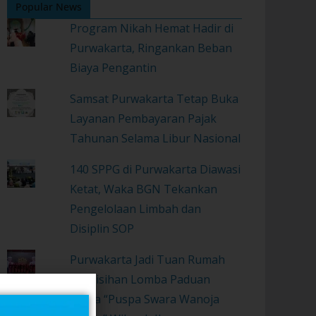
Popular News
Program Nikah Hemat Hadir di
Purwakarta, Ringankan Beban
Biaya Pengantin
Samsat Purwakarta Tetap Buka
Layanan Pembayaran Pajak
Tahunan Selama Libur Nasional
140 SPPG di Purwakarta Diawasi
Ketat, Waka BGN Tekankan
Pengelolaan Limbah dan
Disiplin SOP
Purwakarta Jadi Tuan Rumah
Penyisihan Lomba Paduan
Suara “Puspa Swara Wanoja