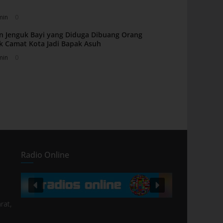
min
0
n Jenguk Bayi yang Diduga Dibuang Orang
k Camat Kota Jadi Bapak Asuh
min
0
Radio Online
rat,