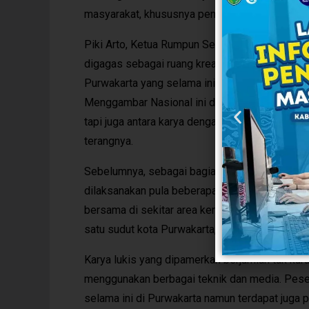
masyarakat, khususnya pencinta seni serta memi
Piki Arto, Ketua Rumpun Seni Rupa DKKP seka
digagas sebagai ruang kreatif yang diharapka
Purwakarta yang selama ini tidak terlalu memp
Menggambar Nasional ini diharapkan menjadi rua
tapi juga antara karya dengan para apresiatorn
terangnya.
Sebelumnya, sebagai bagian dari rangkaian ke
dilaksanakan pula beberapa aktivitas seni lai
bersama di sekitar area keresidenan, Mural Bih
satu sudut kota Purwakarta, dan talkshow Seni.
Karya lukis yang dipamerkan berjumlah tak kura
menggunakan berbagai teknik dan media. Peser
selama ini di Purwakarta namun terdapat juga p