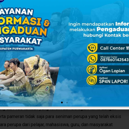
cu motivasi untuk dapat selalu berkarya,” jelasnya.
ligus pelaksana kegiatan menyampaikan bahwa acara tersebut
n mampu untuk mempertemukan antarpekarya seni rupa di
unyai ruang untuk saling berinteraksi. “Momentum Hari
ng silaturahmi tidak saja antara sesama kreator seni rupa,
ya sehingga mampu tercipta ruang interaktif yang diharapkan,”
giatan Hari Menggambar Nasional di Purwakarta tersebut telah
n di antaranya Melukis on The Spot berupa aksi menggambar
alal aksi mural kolektif di salah satu media tembok di salah
ng dari 100 lukisan yang terdiri dari beragam tema dengan
ta pameran tidak saja para seniman perupa yang telah eksis
ara perupa dari pelajar, mahasiswa, guru, dan masyarakat