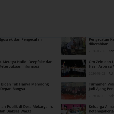
 Ngosrek dan Pengecatan
Pengecatan Ka
dikerahkan
2026-08-06
Ad
, Meutya Hafid: Deepfake dan
Om Zein dan L
Keterbukaan Informasi
Hasil Aspiras
2026-08-02
Ad
n: Bidan Tak Hanya Menolong
Turnamen Voli
a Depan Bangsa
Jadi Ajang Pen
2026-07-31
Ad
nan Publik di Desa Mekargalih,
Keluarga Alm
dah Diakses Warga
Ketenagakerja