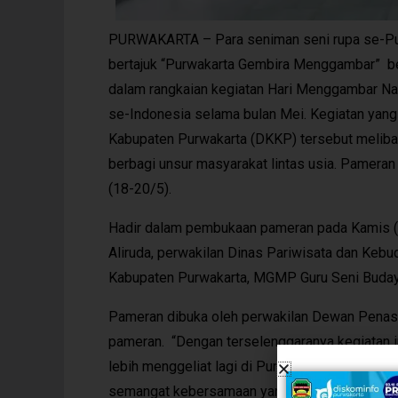
PURWAKARTA – Para seniman seni rupa se-Pur
bertajuk “Purwakarta Gembira Menggambar” be
dalam rangkaian kegiatan Hari Menggambar Nas
se-Indonesia selama bulan Mei. Kegiatan yan
Kabupaten Purwakarta (DKKP) tersebut melibatk
berbagi unsur masyarakat lintas usia. Pamera
(18-20/5).
Hadir dalam pembukaan pameran pada Kamis (1
Aliruda, perwakilan Dinas Pariwisata dan Kebu
Kabupaten Purwakarta, MGMP Guru Seni Budaya
Pameran dibuka oleh perwakilan Dewan Penasih
pameran. “Dengan terselenggaranya kegiatan i
lebih menggeliat lagi di Purwakarta. Mudah-mu
semangat kebersamaan yang tinggi dapat men