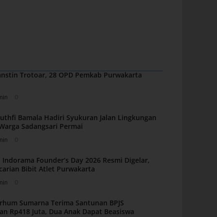
nstin Trotoar, 28 OPD Pemkab Purwakarta
min
0
uthfi Bamala Hadiri Syukuran Jalan Lingkungan
i Warga Sadangsari Permai
min
0
 Indorama Founder’s Day 2026 Resmi Digelar,
carian Bibit Atlet Purwakarta
min
0
arhum Sumarna Terima Santunan BPJS
an Rp418 Juta, Dua Anak Dapat Beasiswa