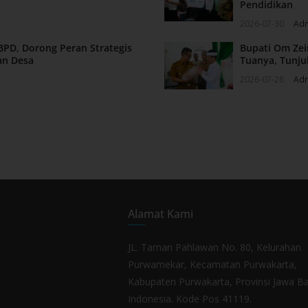
Pendidikan
2026-07-30
Ad
BPD, Dorong Peran Strategis
Bupati Om Zei
an Desa
Tuanya, Tunju
2026-07-28
Ad
Alamat Kami
JL. Taman Pahlawan No. 80, Kelurahan
Purwamekar, Kecamatan Purwakarta,
Kabupaten Purwakarta, Provinsi Jawa Ba
Indonesia. Kode Pos 41119.