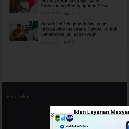
Dorong Peran Strategis dalam
Perencanaan Pembangunan Desa
2026-07-29
Admin
0
Bupati Om Zein Jenguk Bayi yang
Diduga Dibuang Orang Tuanya, Tunjuk
Camat Kota Jadi Bapak Asuh
2026-07-28
Admin
0
Peta Lokasi
Iklan Layanan Masyar