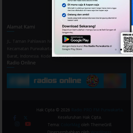
Alamat Kami
JL. Taman Pahlawan No. 80, Kelurahan Purwamekar,
Kecamatan Purwakarta, Kabupaten Purwakarta, Provinsi Jawa
Barat, Indonesia. Kode Pos 41119.
Radio Online
Hak Cipta © 2026
Radio PRO FM Purwakarta
.
Keseluruhan Hak Cipta.
Tema:
ColorMag
oleh ThemeGrill.
Dipersembahkan oleh
WordPress
.