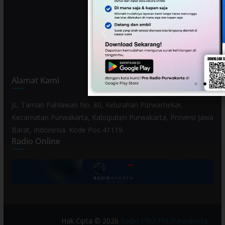
Alamat Kami
JL. Taman Pahlawan No. 80, Kelurahan Purwamekar,
Kecamatan Purwakarta, Kabupaten Purwakarta, Provinsi Jawa
Barat, Indonesia. Kode Pos 41119.
Radio Online
Hak Cipta © 2026
Radio PRO FM Purwakarta
.