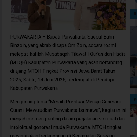
I
PURWAKARTA – Bupati Purwakarta, Saepul Bahri
Binzein, yang akrab disapa Om Zein, secara resmi
melepas kafilah Musabaqah Tilawatil Qur’an dan Hadis
(MTQH) Kabupaten Purwakarta yang akan bertanding
di ajang MTQH Tingkat Provinsi Jawa Barat Tahun
2025, Sabtu, 14 Juni 2025, bertempat di Pendopo
Kabupaten Purwakarta.
P
Mengusung tema “Meraih Prestasi Menuju Generasi
Qurani, Mewujudkan Purwakarta Istimewa”, kegiatan ini
menjadi momen penting dalam perjalanan spiritual dan
intelektual generasi muda Purwakarta. MTQH tingkat
provinsi akan berlangsung di Kecamatan Soreang,