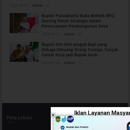
2026-07-30
Admin
0
Bupati Purwakarta Buka Bimtek BPD,
Dorong Peran Strategis dalam
Perencanaan Pembangunan Desa
2026-07-29
Admin
0
Bupati Om Zein Jenguk Bayi yang
Diduga Dibuang Orang Tuanya, Tunjuk
Camat Kota Jadi Bapak Asuh
2026-07-28
Admin
0
Iklan Layanan Masyar
Peta Lokasi