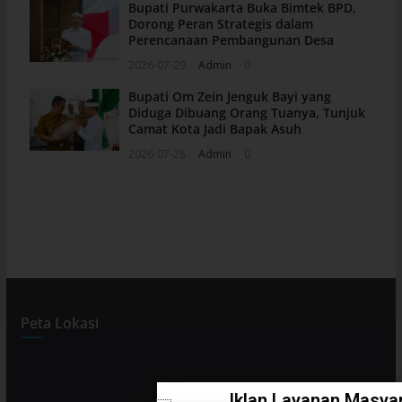
Bupati Purwakarta Buka Bimtek BPD,
Dorong Peran Strategis dalam
Perencanaan Pembangunan Desa
2026-07-29
Admin
0
Bupati Om Zein Jenguk Bayi yang
Diduga Dibuang Orang Tuanya, Tunjuk
Camat Kota Jadi Bapak Asuh
2026-07-28
Admin
0
Peta Lokasi
Iklan Layanan Masyar