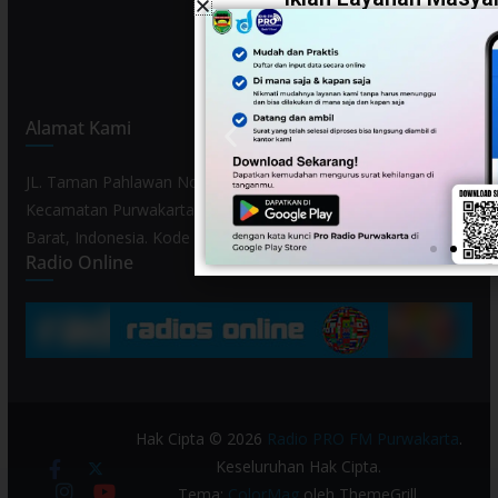
Alamat Kami
JL. Taman Pahlawan No. 80, Kelurahan Purwamekar,
Kecamatan Purwakarta, Kabupaten Purwakarta, Provinsi Jawa
Barat, Indonesia. Kode Pos 41119.
Radio Online
Hak Cipta © 2026
Radio PRO FM Purwakarta
.
Keseluruhan Hak Cipta.
Tema:
ColorMag
oleh ThemeGrill.