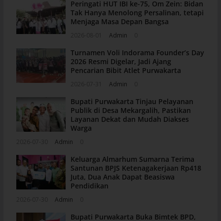
Peringati HUT IBI ke-75, Om Zein: Bidan
Tak Hanya Menolong Persalinan, tetapi
Menjaga Masa Depan Bangsa
2026-08-01
Admin
0
Turnamen Voli Indorama Founder’s Day
2026 Resmi Digelar, Jadi Ajang
Pencarian Bibit Atlet Purwakarta
2026-07-31
Admin
0
Bupati Purwakarta Tinjau Pelayanan
Publik di Desa Mekargalih, Pastikan
Layanan Dekat dan Mudah Diakses
Warga
2026-07-30
Admin
0
Keluarga Almarhum Sumarna Terima
Santunan BPJS Ketenagakerjaan Rp418
Juta, Dua Anak Dapat Beasiswa
Pendidikan
2026-07-30
Admin
0
Bupati Purwakarta Buka Bimtek BPD,