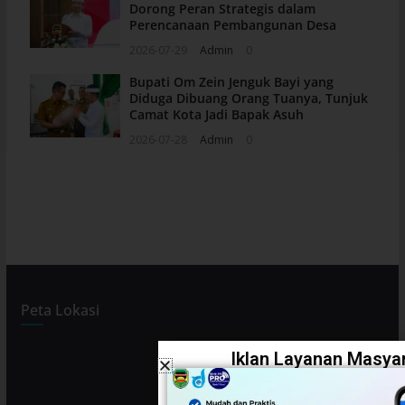
Dorong Peran Strategis dalam
Perencanaan Pembangunan Desa
2026-07-29
Admin
0
Bupati Om Zein Jenguk Bayi yang
Diduga Dibuang Orang Tuanya, Tunjuk
Camat Kota Jadi Bapak Asuh
2026-07-28
Admin
0
Peta Lokasi
Iklan Layanan Masyar