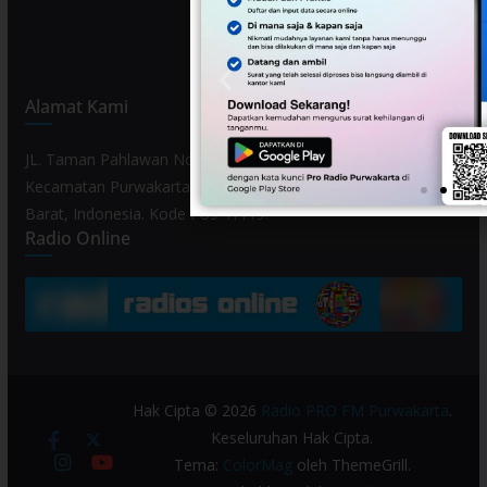
Alamat Kami
JL. Taman Pahlawan No. 80, Kelurahan Purwamekar,
Kecamatan Purwakarta, Kabupaten Purwakarta, Provinsi Jawa
Barat, Indonesia. Kode Pos 41119.
Radio Online
Hak Cipta © 2026
Radio PRO FM Purwakarta
.
Keseluruhan Hak Cipta.
Tema:
ColorMag
oleh ThemeGrill.