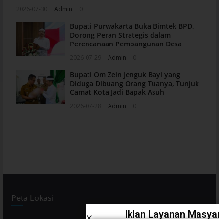
2026-07-30
Admin
0
Bupati Purwakarta Buka Bimtek BPD,
Dorong Peran Strategis dalam
Perencanaan Pembangunan Desa
2026-07-29
Admin
0
Bupati Om Zein Jenguk Bayi yang
Diduga Dibuang Orang Tuanya, Tunjuk
Camat Kota Jadi Bapak Asuh
2026-07-28
Admin
0
Peta Lokasi
Iklan Layanan Masyar