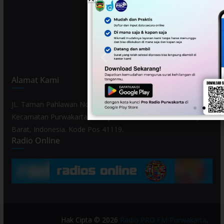
Alamat Kami
JL. Taman Pahlawan No. 80, Kelurahan Purwamekar,
Kecamatan Purwakarta, Kabupaten Purwakarta, Provinsi Jawa
Barat, Indonesia. Kode Pos 41119.
Radio Online
Hak Cipta © 2026
Radio PRO FM Purwakarta
.