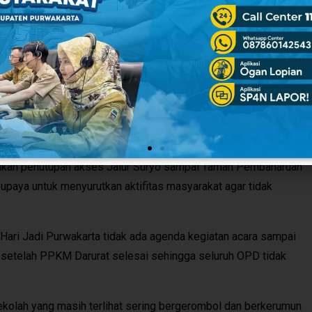
an yang dapat menimbulkan kerumunan yang didukung oleh TNI,
 dan mengawasi pelaksanaan PPKM Darurat Covid-19.
 Datar, Bupati Purwakarta Anne Ratna Mustika didampingi Staf
 Hariman Budi Anggoro, Kepala BKPSDM Kabupaten Purwakarta
ian WFH melalui video conference.
kan penutupan akses Jalur Suryo sampai Taman Pembaharuan
i upaya untuk menyurutkan aktifitas masyarakat agar tidak
ari Jadi Purwakarta tidak ada agenda kegiatan acara sampai
g setelah PPKM Darurat selesai sehingga seluruh OPD tidak
kolah yang masih terlihat sering bergerombol dan berkerumun