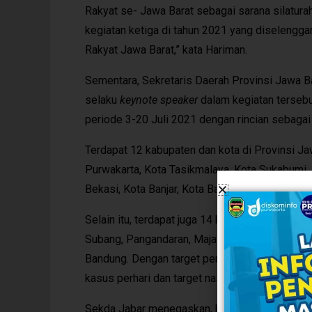
Rakyat se- Jawa Barat sebagai sarana silaturah
kegiatan ketiga di tahun 2021 yang diselengg
Rakyat Jawa Barat,” kata Hariman.
Sementara, Sekretaris Daerah Provinsi Jawa B
selaku
keynote speaker
dalam kegiatan terseb
periode 3-20 Juli 2021 dengan rincian sebagai 
Terdapat 12 kabupaten dan kota di Provinsi Ja
Purwakarta, Kota Tasikmalaya, Kota Sukabumi, 
Bekasi, Kota Banjar, Kota Bandung, Kabupaten 
Selain itu, terdapat juga 14 kabupaten dan ko
Subang, Pangandaran, Majalengka, Kuningan, Ind
Bandung. Dengan target penurunan kasus konfi
kasus perhari dan target nasional 10.000 penur
Sekda Jabar menegaskan, kewenangan Gubernur,