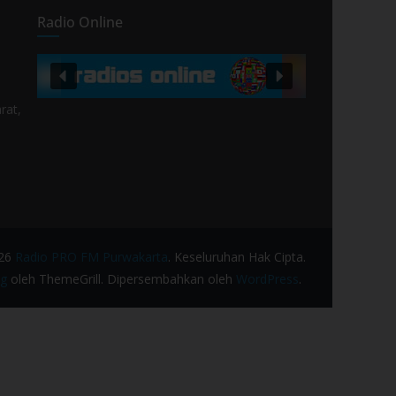
Radio Online
rat,
026
Radio PRO FM Purwakarta
. Keseluruhan Hak Cipta.
g
oleh ThemeGrill. Dipersembahkan oleh
WordPress
.