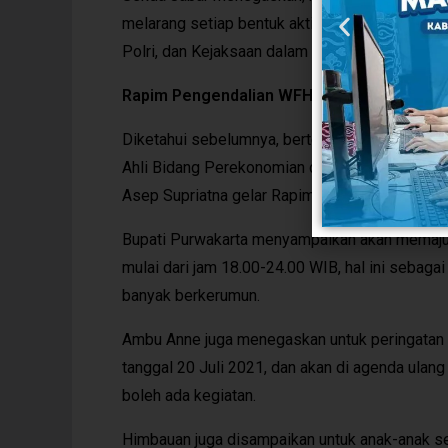
melarang setiap bentuk aktivitas atau kegiat
Polri, dan Kejaksaan dalam mengoordinasikan
Rapim Pengendalian WFH
Diketahui sebelumnya, bertempat di Bale Maya
Ahli Bidang Perekonomian dan Pembangunan,
Asep Supriatna gelar Rapim Terkait Pengendal
Bupati Purwakarta menyampaikan akan memaju
mulai dari jam 18.00-24.00 WIB, hal ini sebaga
banyak berkerumun.
Ambu Anne juga menegaskan untuk peringatan H
tanggal 20 Juli 2021, dan akan di agenda ulan
boleh ada kegiatan.
Himbauan juga disampaikan untuk anak-anak se