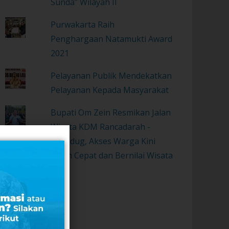
Sunda” Wilayah II
Purwakarta Raih
Penghargaan Natamukti Award
2021
Pelayanan Publik Mendekatkan
Pelayanan Kepada Masyarakat
Bupati Om Zein Resmikan Jalan
Wisata KDM Rancadarah -
Gurudug, Akses Warga Kini
Lebih Cepat dan Bernilai Wisata