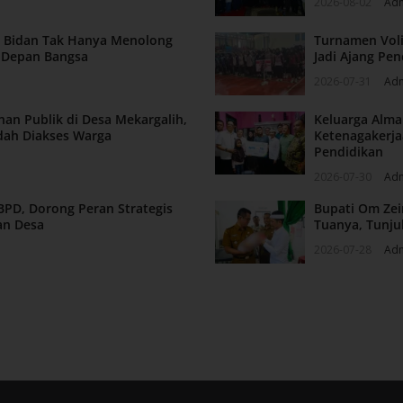
2026-08-02
Ad
n: Bidan Tak Hanya Menolong
Turnamen Voli
a Depan Bangsa
Jadi Ajang Pen
2026-07-31
Ad
nan Publik di Desa Mekargalih,
Keluarga Alm
dah Diakses Warga
Ketenagakerja
Pendidikan
2026-07-30
Ad
BPD, Dorong Peran Strategis
Bupati Om Zei
an Desa
Tuanya, Tunju
2026-07-28
Ad