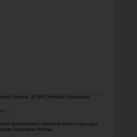
nstin Trotoar, 28 OPD Pemkab Purwakarta
min
0
uthfi Bamala Hadiri Syukuran Jalan Lingkungan
i Warga Sadangsari Permai