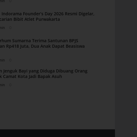
min
0
 Indorama Founder’s Day 2026 Resmi Digelar,
carian Bibit Atlet Purwakarta
min
0
arhum Sumarna Terima Santunan BPJS
an Rp418 Juta, Dua Anak Dapat Beasiswa
min
0
n Jenguk Bayi yang Diduga Dibuang Orang
k Camat Kota Jadi Bapak Asuh
min
0