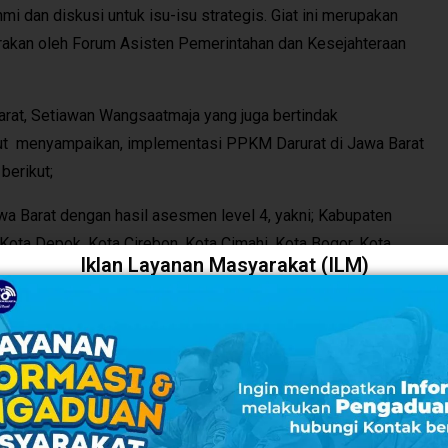
mi dan diskusi untuk isu-isu strategis. Giat ini merupakan
arakan oleh Forum Asisten Pemerintahan dan Kesejahteraan
arat, Setiawan Wangsaatmaja yang juga bertindak
ut menyampaikan, implementasi PPKM Darurat di Jawa Barat
berikut;
wa Barat dengan hasil asesmen level 4, yakni; Kabupaten
Kota Depok, Kota Cirebon, Kota Cimahi, Kota Bogor, Kota
Iklan Layanan Masyarakat (ILM)
Karawang, dan Kota Bekasi.
ta dengan hasil asesmen level 3 yakni; Sumedang, Sukabumi,
ramayu, Garut, Cirebon, Cianjur, Ciamis, Bogor, Bandung Barat,
rmasi untuk Provinsi Jawa Barat sebanyak 1.000 penurunan
unan kasus perhari.
 Bupati, dan Wali Kota dalam PPKM Darurat ini adalah